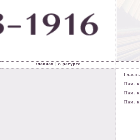
главная
|
о ресурсе
Гласны
Пам. кн
Пам. кн
Пам. кн