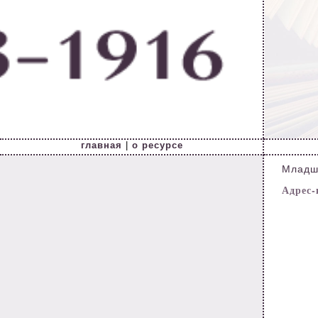
главная
|
о ресурсе
Младш
Адрес-к