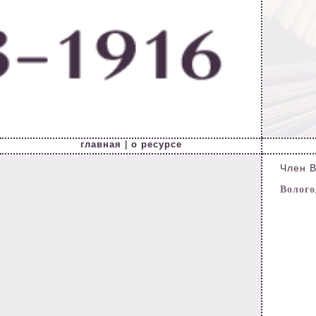
главная
|
о ресурсе
Член 
Вологод