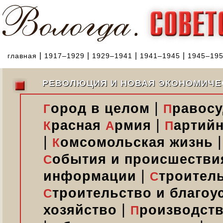
|
|
|
|
главная
1917–1929
1929–1941
1941–1945
1945–19
РЕВОЛЮЦИЯ И НОВАЯ ЭКОНОМИЧЕ
|
ород в целом
равосу
Г
П
|
расная
рмия
артийн
К
А
П
|
омсомольская жизнь
К
обытия и происшестви
С
|
информации
троител
С
троительство и благоу
С
|
хозяйство
роизводств
П