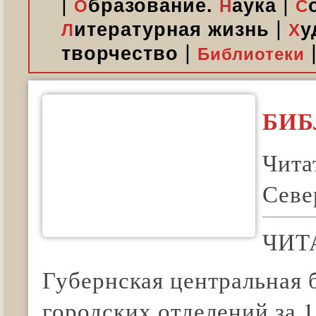
|
|
бразование.
аука
О
Н
С
|
итературная жизнь
у
Л
Х
|
творчество
Библиотеки
БИБ
Чита
Север
ЧИТ
Губернская центральная 
городских отделений за 1