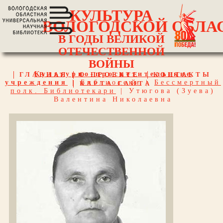
КУЛЬТУРА
ВОЛОГОДСКОЙ ОБЛА
В ГОДЫ ВЕЛИКОЙ
ОТЕЧЕСТВЕННОЙ
ВОЙНЫ
Культурно-просветительские
ГЛАВНАЯ
О ПРОЕКТЕ
КОНТАКТЫ
учреждения
|
Библиотеки
|
Бессмертный
КАРТА САЙТА
полк. Библиотекари
| Утюгова (Зуева)
Валентина Николаевна