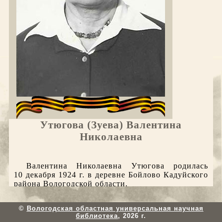
Утюгова (Зуева) Валентина
Николаевна
Валентина Николаевна Утюгова родилась
10 декабря 1924 г. в деревне Бойлово Кадуйского
района Вологодской области.
25 декабря 1942 г. призвана в армию
Кадуйским РВК в звании ефрейтора и отправлена
©
Вологодская областная универсальная научная
в Вологду на пересыльный пункт. 7 января
библиотека
,
2026 г.