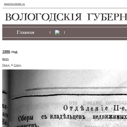
www.booksite.ru
|
|
1886
год
№11
Пред.
9
След.