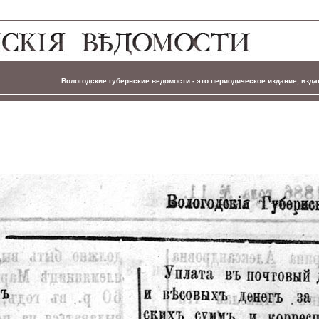
Вологодские губернские ведомости - это периодическое издание, издав