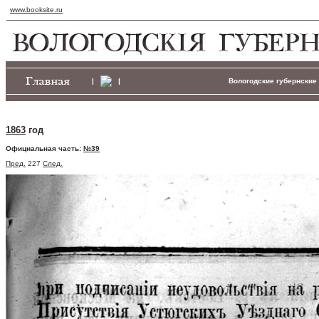
www.booksite.ru
|
|
Вологодские губернские 
1863
год
Официальная часть:
№39
Пред.
227
След.