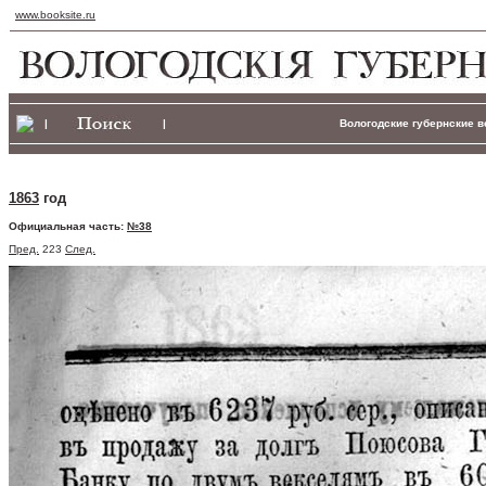
www.booksite.ru
|
|
Вологодские губернские ве
1863
год
Официальная часть:
№38
Пред.
223
След.