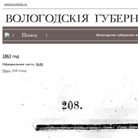
www.booksite.ru
|
|
Вологодские губернские ве
1863
год
Официальная часть:
№36
Пред.
208 След.