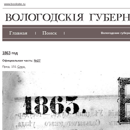
www.booksite.ru
|
|
Вологодские губерн
1863
год
Официальная часть:
№27
Пред. 151
След.