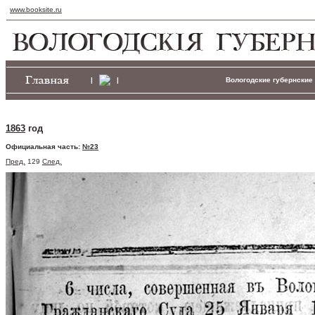
www.booksite.ru
|
|
Вологодские губернские 
1863
год
Официальная часть:
№23
Пред.
129
След.