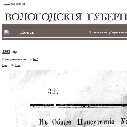
www.booksite.ru
|
|
Вологодские губернские ве
1863
год
Официальная часть:
№7
Пред.
32
След.