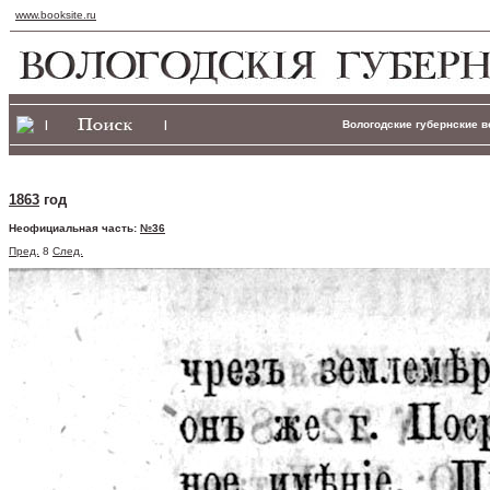
www.booksite.ru
|
|
Вологодские губернские ве
1863
год
Неофициальная часть:
№36
Пред.
8
След.