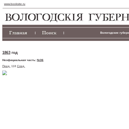
www.booksite.ru
|
|
Вологодские губерн
1863
год
Неофициальная часть:
№36
Пред.
118
След.