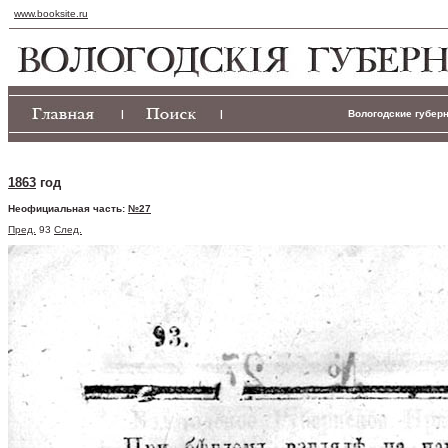
www.booksite.ru
|
|
Вологодские губерн
1863
год
Неофициальная часть:
№27
Пред.
93
След.