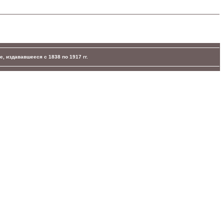
, издававшееся с 1838 по 1917 гг.