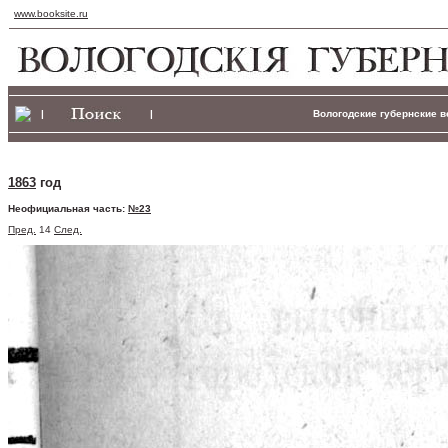
www.booksite.ru
|
|
Вологодские губернские ве
1863
год
Неофициальная часть:
№23
Пред.
14
След.