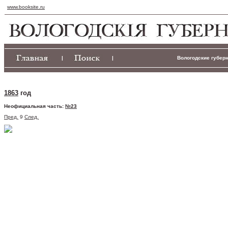
www.booksite.ru
|
|
Вологодские губерн
1863
год
Неофициальная часть:
№23
Пред.
9
След.