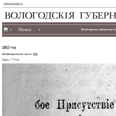
www.booksite.ru
|
|
Вологодские губернские ве
1863
год
Неофициальная часть:
№5
Пред.
7 След.