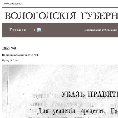
www.booksite.ru
|
|
Вологодские губернские 
1863
год
Неофициальная часть:
№4
Пред.
5
След.