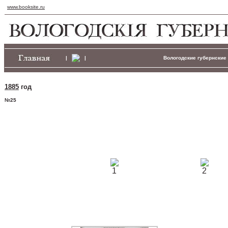
www.booksite.ru
|
|
Вологодские губернские 
1885
год
№25
1
2