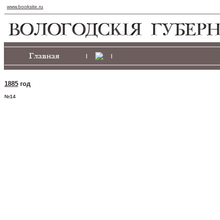
www.booksite.ru
|
|
1885
год
№14