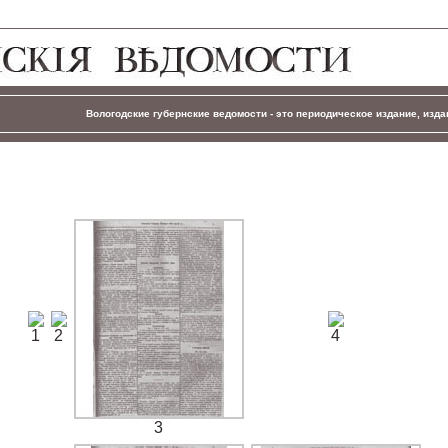
Вологодские губернские ведомости - это периодическое издание, издав
1
2
4
3