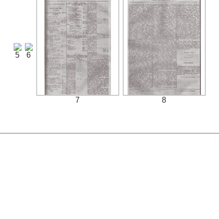
5
6
7
8