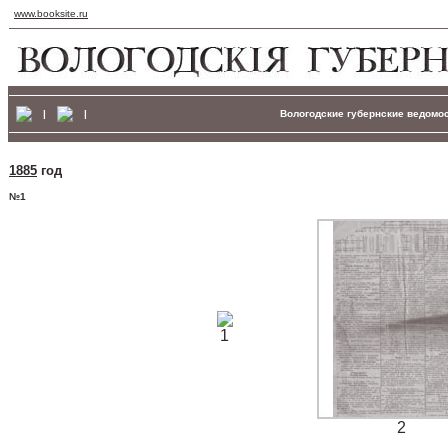
www.booksite.ru
|
|
Вологодские губернские ведомост
1885
год
№1
1
2