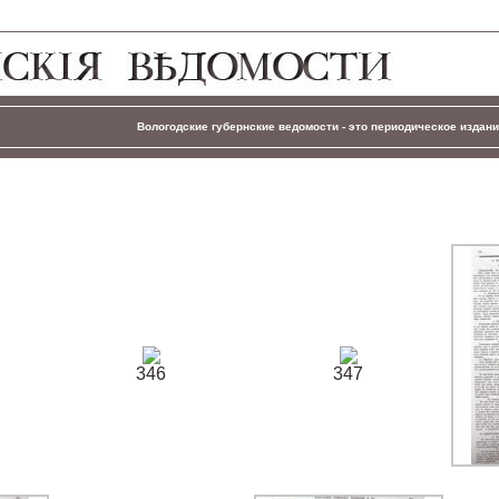
Вологодские губернские ведомости - это периодическое издание
346
347