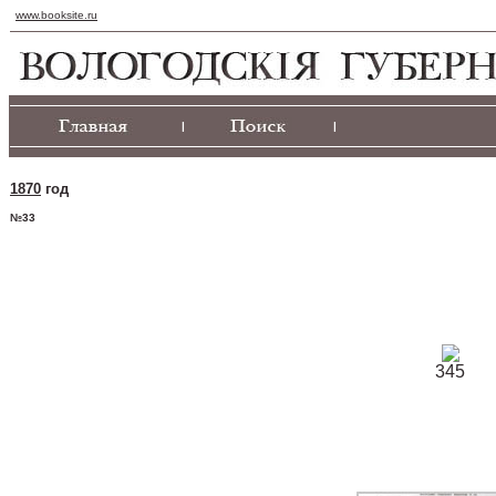
www.booksite.ru
|
|
1870
год
№33
345