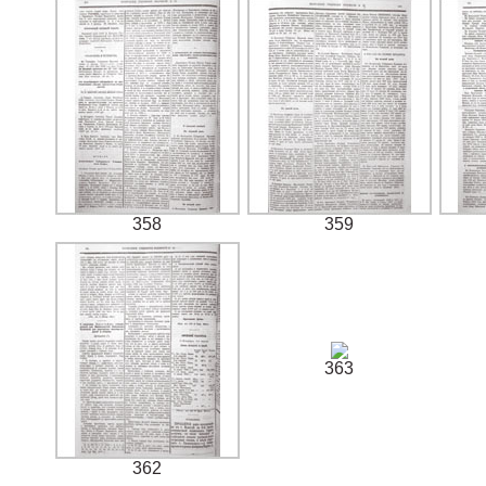
358
359
363
362