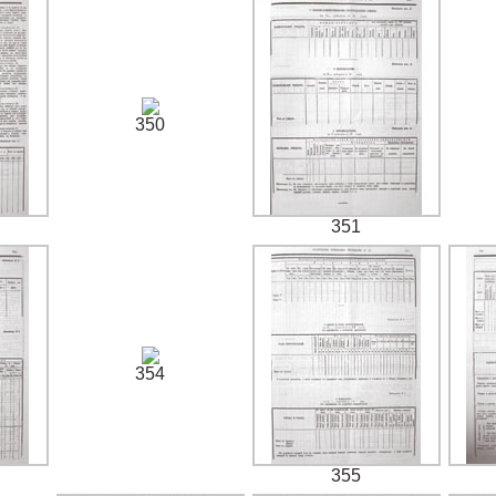
350
351
354
355