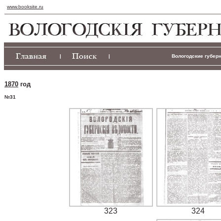
www.booksite.ru
|
|
Вологодские губерн
1870
год
№31
323
324