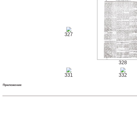
327
328
331
332
Приложение