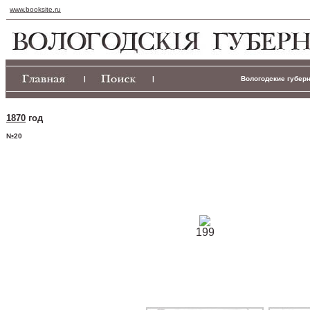
www.booksite.ru
|
|
Вологодские губерн
1870
год
№20
199