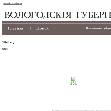
www.booksite.ru
|
|
Вологодские губерн
1870
год
№16
151