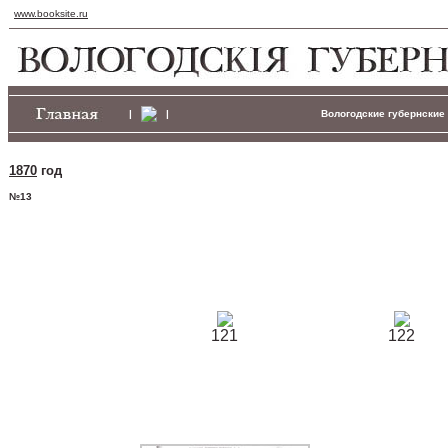
www.booksite.ru
|
|
Вологодские губернские 
1870
год
№13
121
122