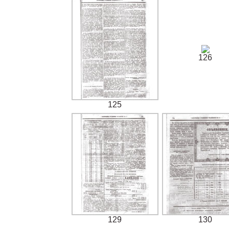
126
125
129
130