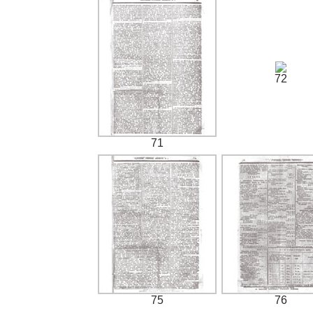
72
71
75
76