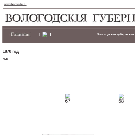
www.booksite.ru
|
|
Вологодские губернские 
1870
год
№8
67
68