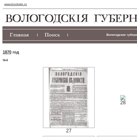
www.booksite.ru
|
|
Вологодские губерн
1870
год
№4
28
27