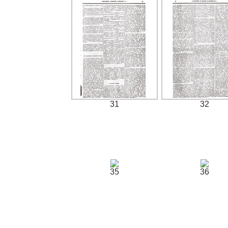
31
32
35
36