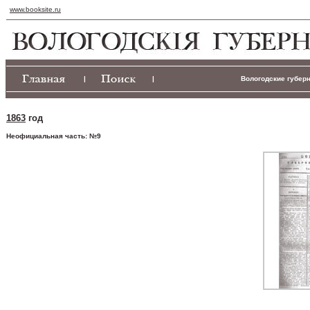
www.booksite.ru
|
|
Вологодские губерн
1863
год
Неофициальная часть: №9