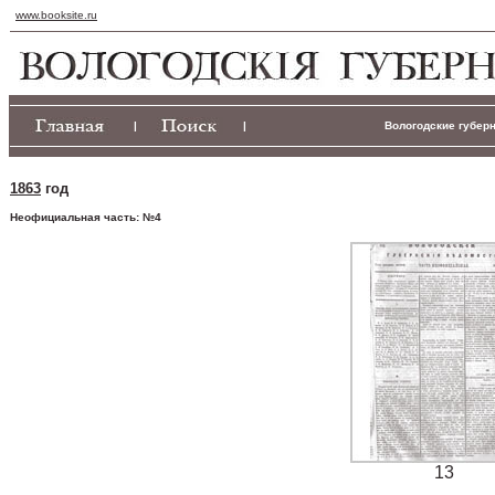
www.booksite.ru
|
|
Вологодские губерн
1863
год
Неофициальная часть: №4
13