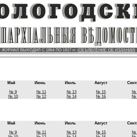
ЖУРНАЛ ВЫХОДИЛ С 1864 ПО 1917 гг.
(
ОБЪЯВЛЕНИЕ ОБ ИЗДАНИИ
)
Май
Июнь
Июль
Август
Сент
№ 9
№ 11
№ 13
№ 15
№ 
№ 10
№ 12
№ 14
№ 16
№ 
Май
Июнь
Июль
Август
Сент
№ 9
№ 11
№ 13
№ 15
№ 
№ 10
№ 12
№ 14
№ 16
№ 