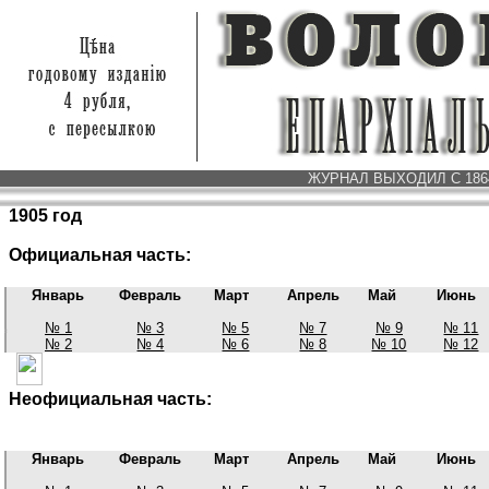
ЖУРНАЛ ВЫХОДИЛ С 1864 
1905 год
Официальная часть:
Январь
Февраль
Март
Апрель
Май
Июнь
№ 1
№ 3
№ 5
№ 7
№ 9
№ 11
№ 2
№ 4
№ 6
№ 8
№ 10
№ 12
Неофициальная часть:
Январь
Февраль
Март
Апрель
Май
Июнь