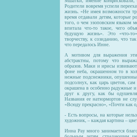
Мшатки, имение конфисковали, 
Родители вовремя успели перееха
жизнь. «Не имея возможности тру
время отдавали детям, которые р
того, о чем эзоповским языком м
впитала что-то такое, чего объ
будущую жизнь». Это «что-то»
творчеству, к созиданию, что т
что передалось Инне.
А мотивом для выражения эти
абстрактны, потому что выра
образов. Маки и ирисы извивают
фоне неба, окрашенном то в хол
нежные подснежники, опушенные
подсолнух, как царь цветов, сам
окрашена в особенно радужные и 
друг к другу, как бы одушевл
Названия ее натюрмортов не слу
«Всюду прекрасно», «Почти как о
- Есть вопросы, на которые нельз
художник, – каждая картина – цве
Инна Pay много занимается благ
больным детям, страдающим це