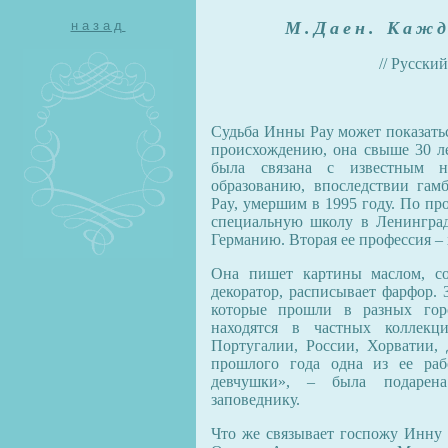
назад
М.Даен. Кажд
// Русский
Судьба Инны Pay может показатьс
происхождению, она свыше 30 ле
была связана с известным н
образованию, впоследствии гам
Pay, умершим в 1995 году. По пр
специальную школу в Ленинграде
Германию. Вторая ее профессия –
Она пишет картины маслом, со
декоратор, расписывает фарфор. 
которые прошли в разных гор
находятся в частных коллек
Португалии, России, Хорватии,
прошлого года одна из ее раб
девчушки», – была подарена
заповеднику.
Что же связывает госпожу Инну 