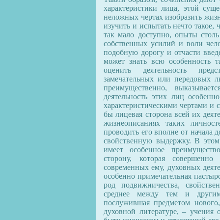
характеристики лица, этой сущ
неложных чертах изобразить жиз
изучить и испытать нечто такое, 
так мало доступно, опыты столь
собственных усилий и воли чел
подобную дорогу и отчасти введ
может знать всю особенность т
оценить деятельность пред
замечательных или передовых л
преимущественно, выказываетс
деятельность этих лиц особенно
характеристическими чертами и с
бы лицевая сторона всей их деят
жизнеописаниях таких личност
проводить его вполне от начала д
свойственную выдержку. В это
имеет особенное преимущество
сторону, которая совершенно
современных ему, духовных деяте
особенно примечательная пастырс
род подвижничества, свойстве
среднее между тем и другим
послужившая предметом нового,
духовной литературе, – учения 