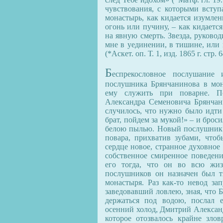
чувствования, с которыми вступ
монастырь, как кидается изумлен
огонь или пучину, – как кидаетс
на явную смерть. Звезда, руково
мне в уединении, в тишине, или 
(*Аскет. оп. Т. 1, изд. 1865 г. стр. 6
Б
еспрекословное послушание 
послушника Брянчанинова в мон
ему служить при поварне. П
Александра Семеновича Брянчан
случилось, что нужно было идти 
брат, пойдем за мукой!» – и брос
белою пылью. Новый послушник 
повара, прихватив зубами, что
сердце новое, странное духовное
собственное смиренное поведение
его тогда, что он во всю жиз
послушников он назначен был т
монастыря. Раз как-то невод за
заведовавший ловлею, зная, что 
держаться под водою, послал 
осенний холод, Дмитрий Алексан
которое отозвалось крайне зло