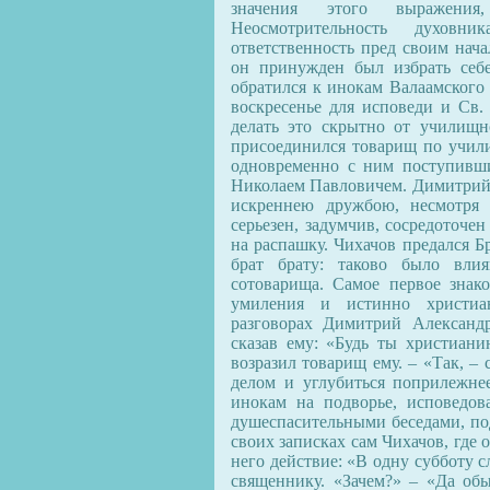
значения этого выражения
Неосмотрительность духовн
ответственность пред своим нача
он принужден был избрать себ
обратился к инокам Валаамского 
воскресенье для исповеди и Св.
делать это скрытно от училищн
присоединился товарищ по учили
одновременно с ним поступивш
Николаем Павловичем. Димитрий 
искреннею дружбою, несмотря 
серьезен, задумчив, сосредоточен
на распашку. Чихачов предался Б
брат брату: таково было вли
сотоварища. Самое первое знак
умиления и истинно христиа
разговорах Димитрий Александ
сказав ему: «Будь ты христиани
возразил товарищ ему. – «Так, – 
делом и углубиться поприлежне
инокам на подворье, исповедов
душеспасительными беседами, под
своих записках сам Чихачов, где 
него действие: «В одну субботу 
священнику. «Зачем?» – «Да обы