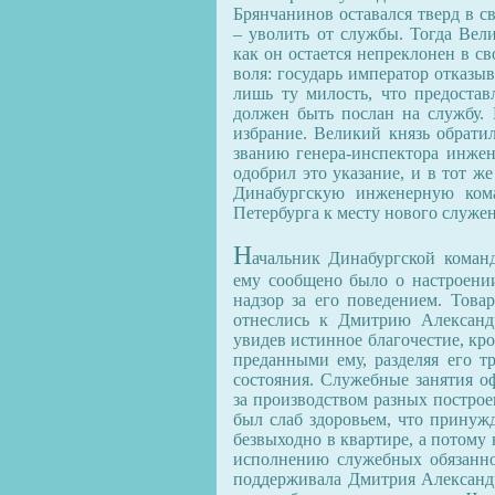
Брянчанинов оставался тверд в с
– уволить от службы. Тогда Вели
как он остается непреклонен в с
воля: государь император отказы
лишь ту милость, что предостав
должен быть послан на службу. 
избрание. Великий князь обрати
званию генера-инспектора инжене
одобрил это указание, и в тот ж
Динабургскую инженерную кома
Петербурга к месту нового служен
Н
ачальник Динабургской коман
ему сообщено было о настроени
надзор за его поведением. Това
отнеслись к Дмитрию Александ
увидев истинное благочестие, кро
преданными ему, разделяя его т
состояния. Служебные занятия о
за производством разных построе
был слаб здоровьем, что принужд
безвыходно в квартире, а потому
исполнению служебных обязанно
поддерживала Дмитрия Александр