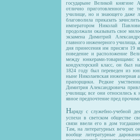
государыне Великой княгине А
отлично приготовленного не т
училище, но и знающего даже л
благоволила приказать зачислит
императором Николай Павлов
продолжали оказывать свое мило
экзамена Димитрий Александр
главного инженерного училища, а 
дня принесения им присяги 19 ян
поведение и расположение Вели
между юнкерами-товарищами: к
кондукторский класс, он был на
1824 году был переведен из юн
ныне Николаевская инженерная ак
прапорщики. Редкие умственн
Димитрия Александровича привл
училища; все они относились к 
явное предпочтение пред прочим
Н
аряду с служебно-учебной д
успехи в светском обществе с
связи ввели его в дом тогдашне
Там, на литературных вечерах о
вообще литературные даровани