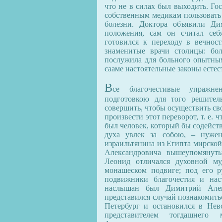
что не в силах был выходить. Го
собственным медикам пользовать 
болезни. Доктора объявили Ди
положения, сам он считал се
готовился к переходу в вечност
знаменитые врачи столицы: бо
послужила для больного опытным
сааме настоятельные законы естес
В
се благочестивые упражне
подготовкою для того решител
совершить, чтобы осуществить св
произвести этот переворот, т. е. 
был человек, который бы содейст
духа увлек за собою, – нуже
израильтянина из Египта мирско
Александровича вышеупомянут
Леонид отличался духовной му
монашеском подвиге; под его р
подвижники благочестия и нас
наслышан был Димитрий Алек
представился случай познакомить
Петербург и остановился в Нев
представителем тогдашнего 