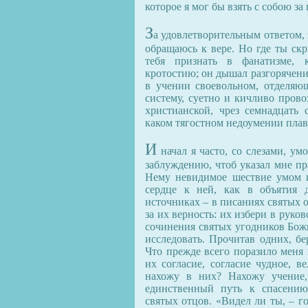
которое я мог бы взять с собою за
З
а удовлетворительным ответом,
обращаюсь к вере. Но где ты скр
тебя признать в фанатизме, 
кротостию; он дышал разгорячени
в учении своевольном, отделяю
систему, суетно и кичливо пров
христианской, чрез семнадцать
каком тягостном недоумении плава
И
начал я часто, со слезами, ум
заблуждению, чтоб указал мне пр
Нему невидимое шествие умом 
сердце к ней, как в объятия 
источниках – в писаниях святых о
за их верность: их избери в рук
сочинения святых угодников Божи
исследовать. Прочитав одних, бе
Что прежде всего поразило меня
их согласие, согласие чудное, 
нахожу в них? Нахожу учение,
единственный путь к спасению
святых отцов. «Видел ли ты, – г