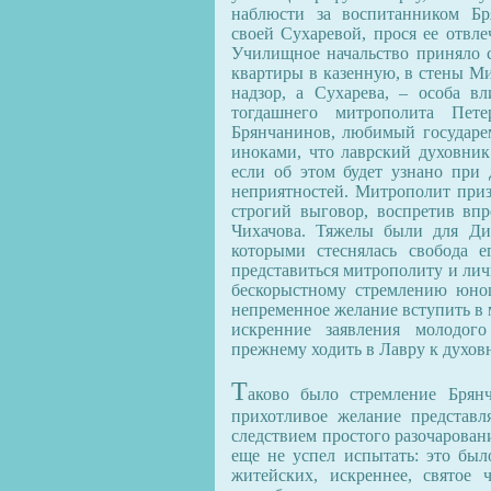
наблюсти за воспитанником Бр
своей Сухаревой, прося ее отвле
Училищное начальство приняло с
квартиры в казенную, в стены Ми
надзор, а Сухарева, – особа вл
тогдашнего митрополита Пете
Брянчанинов, любимый государем
иноками, что лаврский духовник
если об этом будет узнано при 
неприятностей. Митрополит приз
строгий выговор, воспретив вп
Чихачова. Тяжелы были для Дим
которыми стеснялась свобода е
представиться митрополиту и лич
бескорыстному стремлению юнош
непременное желание вступить в 
искренние заявления молодого
прежнему ходить в Лавру к духов
Т
аково было стремление Брян
прихотливое желание представл
следствием простого разочарован
еще не успел испытать: это был
житейских, искреннее, святое 