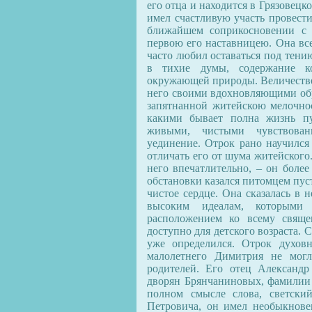
его отца и находится в Грязовец
имел счастливую участь провести
ближайшем соприкосновении с п
первою его наставницею. Она все
часто любил оставаться под тени
в тихие думы, содержание ко
окружающей природы. Величествен
него своими вдохновляющими обра
запятнанной житейскою мелочнос
какими бывает полна жизнь пу
живыми, чистыми чувствован
уединение. Отрок рано научился
отличать его от шума житейского
него впечатлительно, – он более
обстановки казался питомцем пус
чистое сердце. Она сказалась в 
высоким идеалам, которыми
расположением ко всему свяще
доступно для детского возраста.
уже определился. Отрок духов
малолетнего Димитрия не могл
родителей. Его отец Александ
дворян Брянчаниновых, фамилии 
полном смысле слова, светски
Петровича, он имел необыкнове