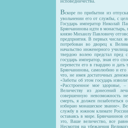
исповедничества.
В
скоре по прибытии из отпуск
увольнении его от службы, с цел
Государь император Николай Па
Брянчанинова идти в монастырь, 
князю Михаилу Павловичу отгово
предприятия. В первых числах я
потребован во дворец к Велик
начальство инженерного училища
твердою волею предстал пред с
государь император, зная его сп
перевести его в гвардию и дать 
Брянчанинова, самолюбию и его 
что, не имея достаточных денежн
«Заботы об этом государь изволи
«Расстроенное мое здоровье, 
Величеству из донесений леч
совершенную невозможность не
смерть, я должен позаботиться о
избираю монашеское звание». Ве
службу в южном климате России,
оставаясь в мире. Брянчанинов о
это, Ваше величество, все равн
Несмотря на убеждения Великого 