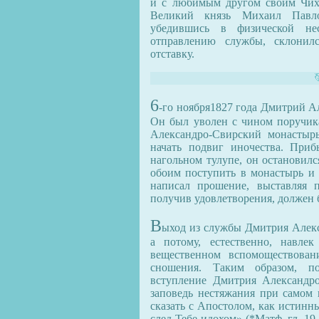
и с любимым другом своим Чих
Великий князь Михаил Павло
убедившись в физической нес
отправлению службы, склонил
отставку.
6
-го ноября1827 года Дмитрий А
Он был уволен с чином поручика
Александро-Свирский монастырь
начать подвиг иночества. При
нагольном тулупе, он остановилс
обоим поступить в монастырь и 
написал прошение, выставляя 
получив удовлетворения, должен 
В
ыход из службы Дмитрия Алекс
а потому, естественно, навле
вещественном вспомоществова
сношения. Таким образом, по
вступление Дмитрия Александр
заповедь нестяжания при самом 
сказать с Апостолом, как истинн
след Тебе идохом» (*Матф. гл. 19.