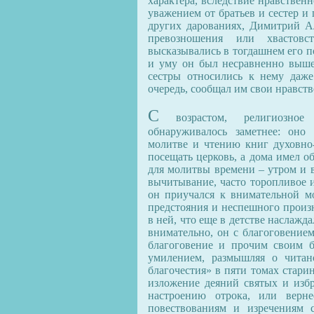
характера, вследствие нравствен
уважением от братьев и сестер и
других дарованиях, Димитрий А
превозношения или хвастовст
высказывались в тогдашнем его п
и уму он был несравненно выше 
сестры относились к нему даже
очередь, сообщал им свои нравств
С
возрастом, религиозное 
обнаруживалось заметнее: оно
молитве и чтению книг духовно
посещать церковь, а дома имел о
для молитвы времени – утром и в
вычитывание, часто торопливое и
он приучался к внимательной мо
предстояния и неспешного произ
в ней, что еще в детстве наслажд
внимательно, он с благоговением
благоговение и прочим своим бр
умилением, размышляя о чита
благочестия» в пяти томах стари
изложение деяний святых и избр
настроению отрока, или верне
повествованиям и изречениям с