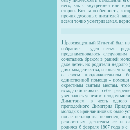
быту иноческом и отношений его
него, как с внутренней или нра
сторон. Вот та особенность, кот
прочих духовных писателей нашег
всеми точно усматриваемая, верн
П
реосвященный Игнатий был изб
избрание – удел весьма ред
предзнаменовалось следующим 
сочетались браком в ранней моло
двое детей, но родители недолго
днях младенчества, и юная чета 
о своем продолжительном бе
единственной помощи – помощи 
окрестным святым местам, что
исходатайствовать себе разреш
увенчалось успехом: плодом мол
Димитрием, в честь одного
преподобного Димитрия Прилуцк
молодых Брянчаниновых было ус
после неплодства первенец, ис
ревностным делателем ее и о
родился 6 февраля 1807 года в с