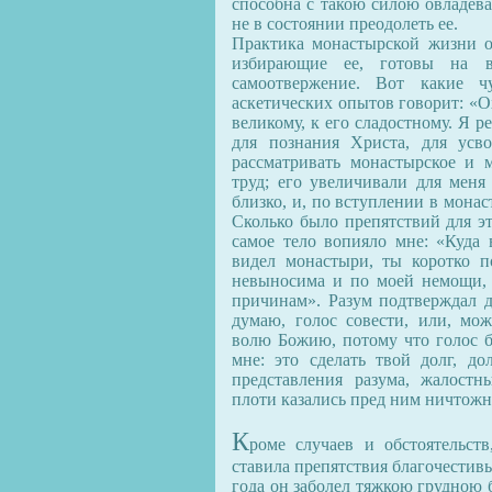
способна с такою силою овладева
не в состоянии преодолеть ее.
Практика монастырской жизни оп
избирающие ее, готовы на в
самоотвержение. Вот какие ч
аскетических опытов говорит: «Ох
великому, к его сладостному. Я 
для познания Христа, для усв
рассматривать монастырское и м
труд; его увеличивали для меня
близко, и, по вступлении в мона
Сколько было препятствий для эт
самое тело вопияло мне: «Куда 
видел монастыри, ты коротко п
невыносима и по моей немощи, 
причинам». Разум подтверждал д
думаю, голос совести, или, мож
волю Божию, потому что голос 
мне: это сделать твой долг, д
представления разума, жалостн
плоти казались пред ним ничтожным
К
роме случаев и обстоятельст
ставила препятствия благочести
года он заболел тяжкою грудною 