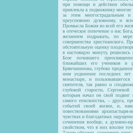
при помощи и действии обильн
привлекла к подвижнику многие р
за этим многострадальным и
преуспеянию духовному, и ясн
Промысла Божия во всей его жиз
в отеческое попечение о нас Бог
желанием подражать, по мере
совершенства христианского. П
обстоятельную оценку плодотворн
в настоящую минуту, решились 
Бозе почившего преосвященн
ближайших его учеников и р
Брянчанинова, глубоко преданног
ним уединение последних лет 
монастыре, и пользовавшегос
святителя, так равно и сподвиж
глубокой старости, Сергиевой
которым начал он свой подвиг 
самого епископства, – друга, п
событий своей жизни, и, нако
повествованиями архипастыря-и
чувствах и благодатных ощущения
сочинения вообще, а духовно-н
свойством, что в них вполне точ
Таким образом, сочинения дают 