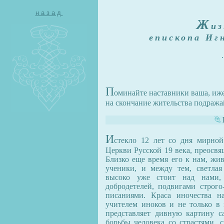
назад
Ж
и
епископа Иг
П
оминайте наставники ваша, иж
на скончание жительства подражайт
И
стекло 12 лет со дня мирной
Церкви Русской 19 века, преосв
Близко еще время его к нам, жи
ученики, и между тем, светлая
высоко уже стоит над нами, 
добродетелей, подвигами строго
писаниями. Краса иночества на
учителем иноков и не только в 
представляет дивную картину са
борьбы человека со страстями, с