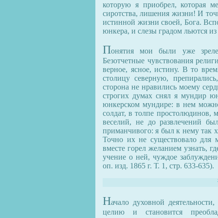
которую я приобрел, которая м
сиротства, лишения жизни! И точ
истинной жизни своей, Бога. Всп
юнкера, и слезы градом льются и
П
онятия мои были уже зрелее
Безотчетные чувствования религи
верное, ясное, истину. В то вре
столицу северную, препирались
сторона не нравились моему серд
строгих думах снял я мундир ю
юнкерском мундире: в нем можно
солдат, в толпе простолюдинов, 
веселий, не до развлечений б
приманчивого: я был к нему так х
Точно их не существовало для 
вместе горел желанием узнать, гд
учение о ней, чуждое заблуждени
оп. изд. 1865 г. Т. 1, стр. 633-635).
Н
ачало духовной деятельности,
целию и становится преобла