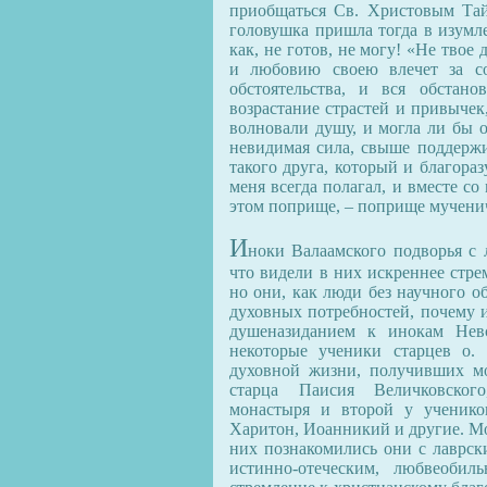
приобщаться Св. Христовым Тай
головушка пришла тогда в изумле
как, не готов, не могу! «Не твое 
и любовию своею влечет за со
обстоятельства, и вся обстан
возрастание страстей и привычек
волновали душу, и могла ли бы 
невидимая сила, свыше поддержи
такого друга, который и благора
меня всегда полагал, и вместе со
этом поприще, – поприще мученич
И
ноки Валаамского подворья с
что видели в них искреннее стре
но они, как люди без научного о
духовных потребностей, почему 
душеназиданием к инокам Нев
некоторые ученики старцев о.
духовной жизни, получивших мо
старца Паисия Величковског
монастыря и второй у ученико
Харитон, Иоанникий и другие. Мо
них познакомились они с лаврск
истинно-отеческим, любвеоби