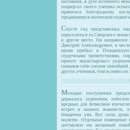
наставник, в духе истинного мон
подвергал своего ученика испыт
нравиться благородному по
предавшемуся иноческим подвиг
С
пустя год представилась на
переселиться из Свирского монас
в другое место. Он направился
Дмитрий Александрович, в числе 
время прибыл в Площанскую 
сердечными приветствиями, пор
приюте монастырского уединен
связывая себя союзом святейшей 
других учеников, благословил их 
М
олодые послушники предал
держались уединения, избегал
вредных для безмолвия впечатл
встреч и лишних знакомств, ч
блюдении ума. Все силы души
молитве. Отдельное помещение в
доставляло им желанный покой