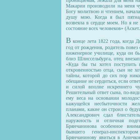
проницаемая, лежала для меня н
Макарии производили на меня чу
Богу молитвою и чтением, начала
душу мою. Когда я был пятна
возвеяла в сердце моем. Но я не
состояние всех человеков» (Аскет. оп
В
конце лета 1822 года, когда
год от рождения, родитель повез 
инженерное училище, куда он б
близ Шлиссельбурга, отец внеза
«Куда бы ты хотел поступить 
откровенностью отца, сын не хо
тайны, которой до сих пор нико
обещание не сердиться, если отве
и силой вполне искреннего чу
Решительный ответ сына, по-види
ему веса на основании молодос
кажущейся несбыточности жел
планами, какие он строил о буд
Александрович сдал блистател
наружность и отличная подг
Брянчанинова особенное вним
бывшего генерал-инспектор
Брянчанинову явиться в Аничков