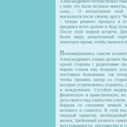
Александрович почувствовал такое
с ним: это были великие минуты,
сына… О впечатлении этой 
высказался после своему другу Чи
– теперь решено: прошусь в о
предамся всею душою и буду иска
После этой первой встречи Ди
более миру, решительный пере
некоторое время, чтобы окончател
В
ознамерившись совсем оставит
Александрович сперва должен бы
одной стороны с родителями сво
борьба стоила ему больших уси
постоянно болезными, так тепе
чтобы принять напор со сторон
которые устремлялись подавить, 
и вожделеннее. Сугубую выдер
физическую и нравственную; но 
духа своего над слабостию плоти
борцом со стихиями земной ж
великого и славного. В этой пос
твердый характер, необходимы
жизни, требующей полного самоо
неустрашимости, постоянства и г