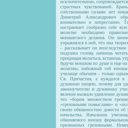
исключительною, сопровождается
страстных чувствований. Бран
собственными силами нет ника
Димитрий Александрович обр
внимательно и непрестанно. Та
настраивает сообразно себе всю
молитве необходимо правильн
монашеского делания. Он зани
упражнялся в ней, что она творил
– рассказывает он впоследствии 
подушки голову, начнешь читать
прекращая молиться, встанешь утр
будучи монахом по душе и еще на
молитвы, набожный сей юноша 
училище обычаем – только однаж
Св. Причастия, а нуждался в 
духовною пищею, почему для удо
законоучителю и духовнику учи
явление вызвало удивление духов
что «борим множеством грехов
«греховными помыслами» и «пол
своею обязанностию довести об 
начальства. Начальник училищ
обвиняемого юношу формальном
признанных греховными. Немец