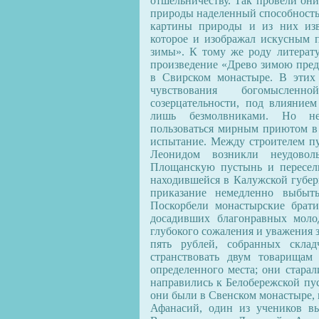
отшельничеству. Так провели они
природы наделенный способностью
картины природы и из них изв
которое и изображал искусным п
зимы». К тому же роду литерату
произведение «Древо зимою пред
в Свирском монастыре. В этих 
чувствования богомыслен
созерцательности, под влияние
лишь безмолвниками. Но не
пользоваться мирным приютом в
испытание. Между строителем п
Леонидом возникли неудоволь
Площанскую пустынь и пересел
находившейся в Калужской губер
приказание немедленно выбыть
Поскорбели монастырские брат
досадивших благонравных моло
глубокого сожаления и уважения з
пять рублей, собранных скла
странствовать двум товарищам
определенного места; они старал
направились к Белобережской пу
они были в Свенском монастыре, г
Афанасий, один из учеников в