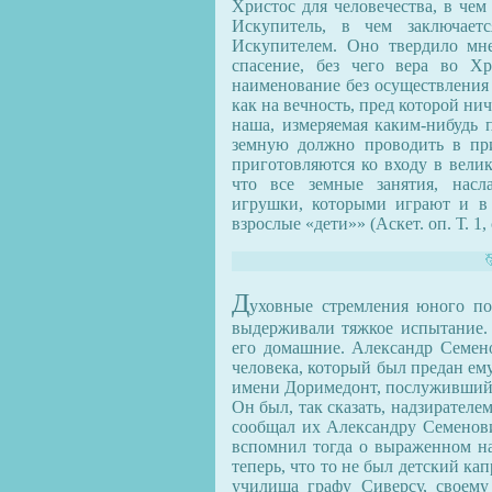
Христос для человечества, в чем
Искупитель, в чем заключаетс
Искупителем. Оно твердило мне
спасение, без чего вера во Х
наименование без осуществления 
как на вечность, пред которой ни
наша, измеряемая каким-нибудь 
земную должно проводить в при
приготовляются ко входу в велик
что все земные занятия, насл
игрушки, которыми играют и в
взрослые «дети»» (Аскет. оп. Т. 1, 
Д
уховные стремления юного под
выдерживали тяжкое испытание.
его домашние. Александр Семен
человека, который был предан ему
имени Доримедонт, послуживший в
Он был, так сказать, надзирател
сообщал их Александру Семенови
вспомнил тогда о выраженном на
теперь, что то не был детский ка
училища графу Сиверсу, своем