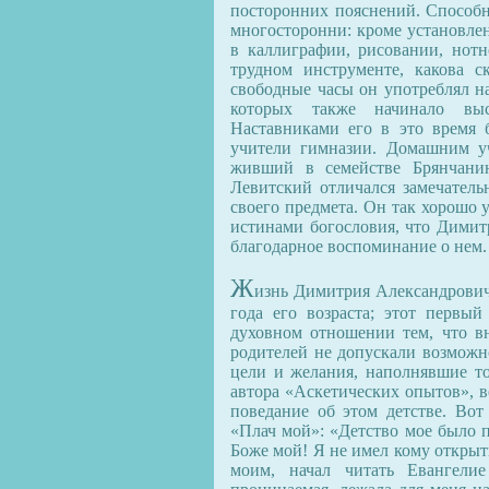
посторонних пояснений. Способ
многосторонни: кроме установлен
в каллиграфии, рисовании, нот
трудном инструменте, какова с
свободные часы он употреблял н
которых также начинало выск
Наставниками его в это время
учители гимназии. Домашним у
живший в семействе Брянчани
Левитский отличался замечател
своего предмета. Он так хорошо 
истинами богословия, что Димит
благодарное воспоминание о нем.
Ж
изнь Димитрия Александровича
года его возраста; этот первы
духовном отношении тем, что в
родителей не допускали возможн
цели и желания, наполнявшие то
автора «Аскетических опытов», в
поведание об этом детстве. Вот 
«Плач мой»: «Детство мое было п
Боже мой! Я не имел кому открыть
моим, начал читать Евангелие