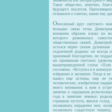
знаменитостей литературного ми
Такое общество, конечно, благ
будущего писателя. Преосвяще
отзывался о советах, какие ему да
О
писанный круг светского зна
большие связи тетка Димитрия
внешним образом влиял на жиз
которого развивалась самост
общественных связей. Димитри
остался верен своим духовным 
отдаленной родины: он всегда и
хранимый благодатию, не подда
ни приманкам светских удоволь
вышеприведенной статье «Плач
состояние. «Вступил я в военную
избранию и желанию. Тогда я не 
нашел еще истины, еще не ув
человеческие, изобретение падше
моего внимания: к ним я устр
занятия и ощущения религиозные
года в занятиях земных: родил
страшная пустота, явился голод,
оплакивать нерадение мое, оплак
оплакивать сладостную тишину, 