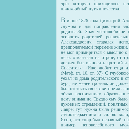
чрез которую приходилось в
прискорбный путь иночества.
В
июне 1826 года Димитрий Але
службы и для поправления здо
родителей. Зная честолюбивое
огорчить родителей решитель
Александрович старался ис
предполагаемой перемене жизни, 
не мог примириться с мыслию о 
него, отказывал на отрезе, отст
должен был выносить кроткий и
Спасителя: «Иже любит отца и
(Матф. гл. 10. ст. 37). С глубок
уехал из дома родительского в ст
буря, не менее грозная: он долж
был отстоять свое заветное жела
обязан воспитанием, образование
нему внимание. Трудно ему было 
духовных стремлений, понятных 
Лавре; тут нужна была решимос
самоотвержением и силою воли
Ясно, что спор был неравный: на
пример непоколебимого муже