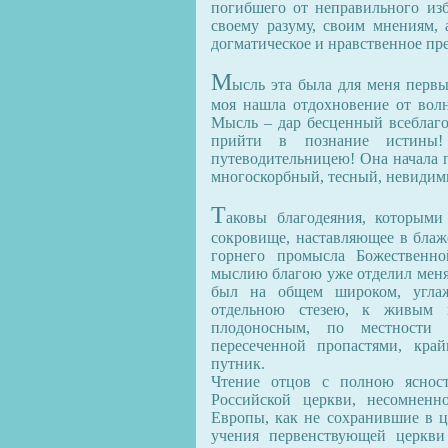
погибшего от неправильного изб
своему разуму, своим мнениям, 
догматическое и нравственное пр
М
ысль эта была для меня перв
моя нашла отдохновение от волн
Мысль – дар бесценный всеблагог
прийти в познание истины!
путеводительницею! Она начала 
многоскорбный, тесный, невидимы
Т
аковы благодеяния, которым
сокровище, наставляющее в блаж
горнего промысла Божественн
мыслию благою уже отделил меня 
был на общем широком, углаж
отдельною стезею, к живым 
плодоносным, по местности 
пересеченной пропастями, кра
путник.
Чтение отцов с полною ясност
Российской церкви, несомненн
Европы, как не сохранившие в ц
учения первенствующей церкви