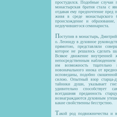
простудился. Подобные случаи 
монастырская братия стала с я
отдавая ему предпочтение пред п
живя в среде монастырского б
происхождение и образование,
недоучившегося семинариста.
П
оступив в монастырь, Дмитрий
о. Леониду в духовное руководст
прямотою, представляли совер
которое не решалось сделать ш
Всякое движение внутренней 
непосредственным наблюдением 
им возможность тщательно 
новоначального инока от вредно
исповеданы, подобно скошенной
силою. Опытный взор старца-д
тайники души, указывает гне
удивительно способствует са
всегдашняя преданность стар
вознаграждаются духовным утеше
какие свойственны бесстрстию.
Т
акой род подвижничества и в