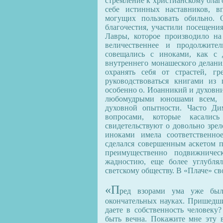
стремление к христианскому бла
себе истинных наставников, 
могущих пользовать обильно. 
благочестия, участили посещени
Лавры, которое производило на
величественнее и продолжите
совещались с иноками, как с 
внутреннего монашеского делани
охранять себя от страстей, г
руководствоваться книгами из
особенно о. Иоанникий и духовн
любомудрыми юношами всем, ч
духовной опытности. Часто Ди
вопросами, которые касалис
свидетельствуют о довольно зрел
иноками имела соответственно
сделался совершенным аскетом п
преимущественно подвижническ
жадностию, еще более углублял
светскому обществу. В «Плаче» сво
«П
ред взорами ума уже был
окончательных науках. Пришедши
даете в собственность человеку?
быть вечна. Покажите мне эту в