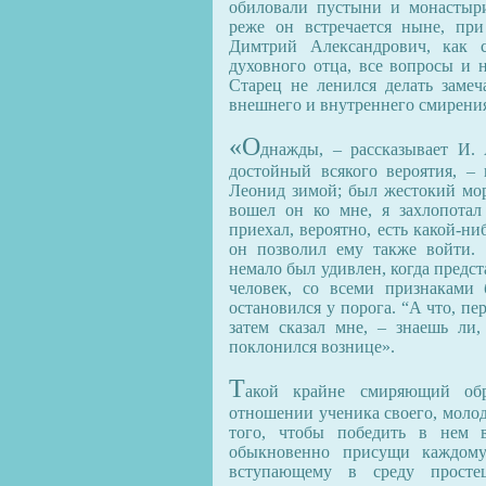
обиловали пустыни и монастыр
реже он встречается ныне, при
Димтрий Александрович, как с
духовного отца, все вопросы и 
Старец не ленился делать заме
внешнего и внутреннего смирения
«О
днажды, – рассказывает И. 
достойный всякого вероятия, –
Леонид зимой; был жестокий моро
вошел он ко мне, я захлопотал
приехал, вероятно, есть какой-ни
он позволил ему также войти. 
немало был удивлен, когда предс
человек, со всеми признаками
остановился у порога. “А что, пер
затем сказал мне, – знаешь ли,
поклонился вознице».
Т
акой крайне смиряющий обр
отношении ученика своего, молод
того, чтобы победить в нем в
обыкновенно присущи каждому 
вступающему в среду просте