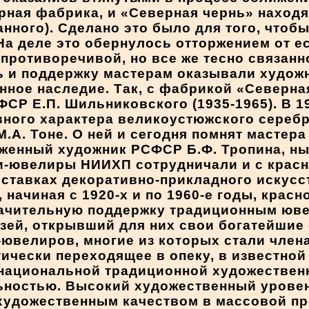
ирная фабрика, и «Северная чернь» наход
нного). Сделано это было для того, чтоб
а деле это обернулось отторжением от ес
 противоречивой, но все же тесно связан
ь и поддержку мастерам оказывали худож
ное наследие. Так, с фабрикой «Северна
СР Е.П. Шильниковского (1935-1965). В 19
вного характера великоустюжского сереб
А. Тоне. О ней и сегодня помнят мастера
уженный художник РСФСР Б.Ф. Тропина, н
ки-ювелиры НИИХП сотрудничали и с крас
ставках декоративно-прикладного искусс
начиная с 1920-х и по 1960-е годы, крас
Значительную поддержку традиционным юв
зей, открывший для них свои богатейшие 
ювелиров, многие из которых стали члена
ически переходящее в опеку, в известной 
 национальной традиционной художествен
льностью. Высокий художественный уров
художественным качеством в массовой пр