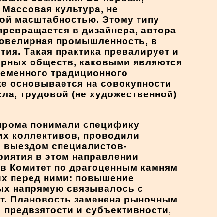
 Массовая культура, не
ной масштабностью. Этому типу
превращается в дизайнера, автора
я ювелирная промышленность, в
ия. Такая практика превалирует и
ерных обществ, каковыми являются
ременного традиционного
 же основывается на совокупности
ла, трудовой (не художественной)
прома понимали специфику
их коллективов, проводили
с выездом специалистов-
риятия в этом направлении
 в Комитет по драгоценным камням
щих перед ними: повышение
рых напрямую связывалось с
ет. Плановость заменена рыночным
 предвзятости и субъективности,