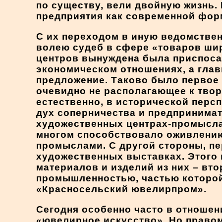
по существу, вели двойную жизнь.
предприятия как современной фор
С их переходом в иную ведомствен
волею судеб в сфере «товаров ши
центров вынуждена была приспосаб
экономическом отношениях, а глав
предложение. Таково было первое
очевидно не располагающее к тво
естественно, в исторической персп
дух соперничества и предпринима
художественных центрах-промыслах
многом способствовало оживлению
промыслами. С другой стороны, п
художественных выставках. Этого
материалов и изделий из них – вт
промышленностью, частью которой 
«Красносельский ювелирпром».
Сегодня особенно часто в отноше
«ювелирное искусство». Но право