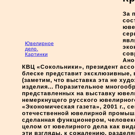
За 
сос
юве
сер
явл
Ювелирное
эко
дело.
сов
Картинки
Ано
КВЦ «Сокольники», президент ассо
блеске представит эксклюзивные,
(заметим, что выставка эта не ху
изделия... Поразительное многообр
представленных на выставку ювел
немеркнущего русского ювелирного 
«Экономическая газета», 2001 г., с
отечественной ювелирной промышл
сделанная функционером, человеко
целом от ювелирного дела как вид
эти взгляды, к сожалению, раздел