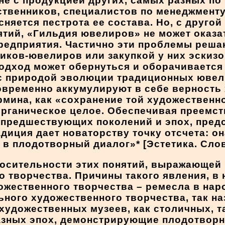
е с продукцией других, самых разных по
твенников, специалистов по менеджменту
няется пестрота ее состава. Но, с другой
тий, «Гильдия ювелиров» не может оказ
предприятия. Частично эти проблемы реш
иков-ювелиров или закупкой у них эскиз
подход может обернуться и оборачиваетс
с природой эволюции традиционных ювел
овременно аккумулируют в себе верность
рмина, как «сохранение той художественн
органическое целое. Обеспечивая преемст
предшествующих поколений и эпох, предс
иция дает новаторству точку отсчета: она
 в плодотворный диалог»* [Эстетика. Словар
носительности этих понятий, выражающей 
о творчества. Причины такого явления, в
ожественного творчества – ремесла в нар
ного художественного творчества, так н
художественных музеев, как столичных, т
азных эпох, демонстрирующие плодотворн