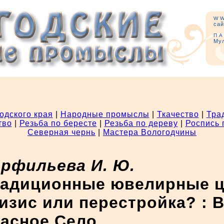
W
сай
П
Му
одского края
|
Народные промыслы
|
Ткачество
|
Тра
тво
|
Резьба по бересте
|
Резьба по дереву
|
Роспись 
Северная чернь
|
Мастера Вологодчины
рфильева И. Ю.
адиционные ювелирные це
изис или перестройка? : В
асное Село