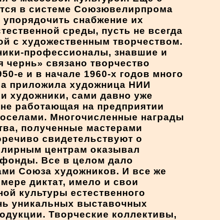
ятся в системе Союзювелирпрома
ы упорядочить снабжение их
тественной среды, пусть не всегда
ной с художественным творчеством.
ники-профессионалы, знавшие и
я чернь» связано творчество
50-е и в начале 1960-х годов много
ра приложила художница НИИ
 и художники, сами давно уже
ыне работающая на предприятии
носелами. Многочисленные награды
тва, полученные мастерами
норечиво свидетельствуют о
елирным центрам оказывал
фонды. Все в целом дало
ми Союза художников. И все же
мере диктат, имело и свои
ной культуры естественного
ень уникальных выставочных
одукции. Творческие коллективы,