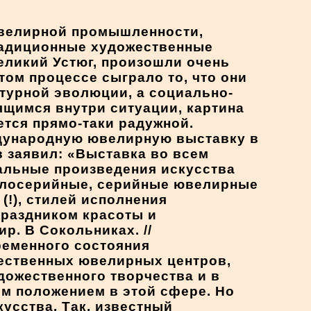
ювелирной промышленности,
радиционные художественные
еликий Устюг, произошли очень
ом процессе сыграло то, что они
турной эволюции, а социально-
ящимся внутри ситуации, картина
тся прямо-таки радужной.
дународную ювелирную выставку в
 заявил: «Выставка во всем
альные произведения искусства
 малосерийные, серийные ювелирные
(!), стилей исполнения
раздником красоты и
р. В Сокольниках. //
временного состояния
ественных ювелирных центров,
дожественного творчества и в
ым положением в этой сфере. Но
усства. Так, известный