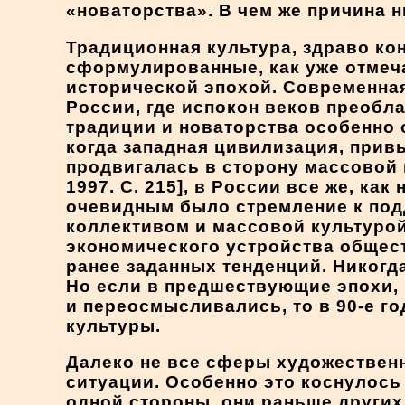
«новаторства». В чем же причина 
Традиционная культура, здраво ко
сформулированные, как уже отмеч
исторической эпохой. Современная
России, где испокон веков преобл
традиции и новаторства особенно 
когда западная цивилизация, при
продвигалась в сторону массовой к
1997. С. 215], в России все же, ка
очевидным было стремление к под
коллективом и массовой культурой
экономического устройства общес
ранее заданных тенденций. Никогд
Но если в предшествующие эпохи,
и переосмысливались, то в 90-е г
культуры.
Далеко не все сферы художественн
ситуации. Особенно это коснулось
одной стороны, они раньше других