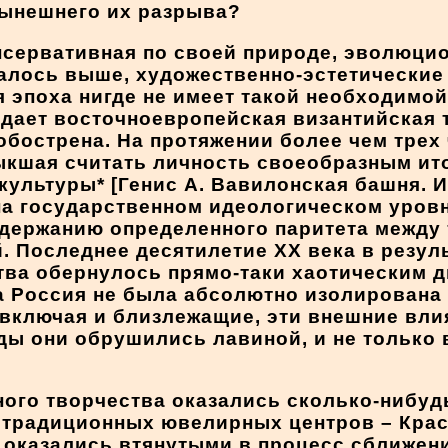
нынешнего их разрыва?
нсервативная по своей природе, эволюцио
алось выше, художественно-эстетически
 эпоха нигде не имеет такой необходимой
адает восточноевропейская византийская
обострена. На протяжении более чем трех
выкшая считать личность своеобразным и
ультуры* [Генис А. Вавилонская башня. И
к на государственном идеологическом уровн
держанию определенного паритета между 
. Последнее десятилетие XX века в резул
тва обернулось прямо-таки хаотическим 
а Россия не была абсолютно изолирована
 включая и близлежащие, эти внешние вл
оды они обрушились лавиной, и не только
ого творчества оказались сколько-нибуд
 традиционных ювелирных центров – Красн
 оказались втянутыми в процесс сближени