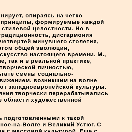
нирует, опираясь на четко
е принципы, формируемые каждой
 стилевой целостности. Но в
 традиционность, дисгармония
 четвертей минувшего столетия,
тогом общей эволюции,
скусство настоящего времени. М.,
е, так и в реальной практике,
творческой личностью,
ьтате смены социально-
движением, возникшим на волне
 от западноевропейской культуры.
ияния творчески перерабатывались
 в области художественной
ь подготовленными к такой
ое-на-Волге и Великий Устюг. С
я с массовой культурой. Еще с