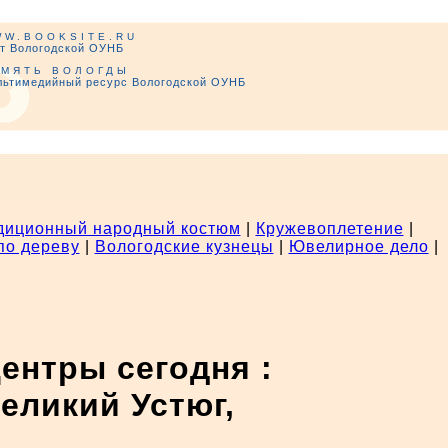
WW.BOOKSITE.RU
т Вологодской ОУНБ
АМЯТЬ ВОЛОГДЫ
льтимедийный ресурс Вологодской ОУНБ
диционный народный костюм
|
Кружевоплетение
|
по дереву
|
Вологодские кузнецы
|
Ювелирное дело
|
нтры сегодня :
еликий Устюг,