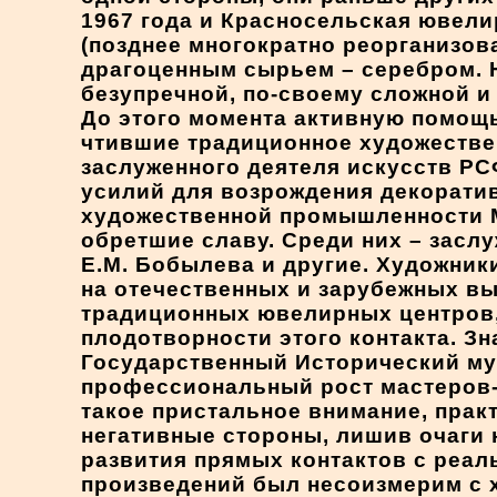
1967 года и Красносельская ювел
(позднее многократно реорганизова
драгоценным сырьем – серебром. Н
безупречной, по-своему сложной и
До этого момента активную помощ
чтившие традиционное художествен
заслуженного деятеля искусств РСФ
усилий для возрождения декорати
художественной промышленности М.
обретшие славу. Среди них – засл
Е.М. Бобылева и другие. Художни
на отечественных и зарубежных вы
традиционных ювелирных центров, 
плодотворности этого контакта. 
Государственный Исторический му
профессиональный рост мастеров-
такое пристальное внимание, практ
негативные стороны, лишив очаги
развития прямых контактов с реа
произведений был несоизмерим с 