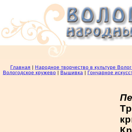
Главная
|
Народное творчество в культуре Волог
Вологодское кружево
|
Вышивка
|
Гончарное искусс
Пе
Тр
кр
Кр