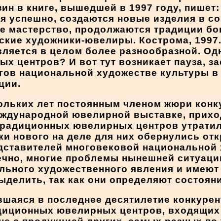
зин в книге, вышедшей в 1997 году, пишет
я успешно, создаются новые изделия в со
е мастерство, продолжаются традиции бо
ские художники-ювелиры. Кострома, 1997. 
вляется в целом более разнообразной. Од
х центров? И вот тут возникает пауза, з
гов национальной художестве культуры в
ции.
ольких лет постоянным членом жюри конк
ждународной ювелирной выставке, приход
 традиционных ювелирных центров утрати
ки нового на деле для них обернулись от
едставителей многовековой национальной
ечно, многие проблемы нынешней ситуаци
ального художественного явления и имеют
ыделить, так как они определяют состоян
вшаяся в последнее десятилетие конкурен
радиционных ювелирных центров, входящи