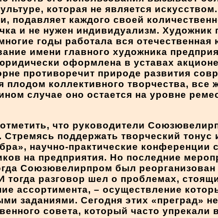
культуре, которая не является искусством.
и, подавляет каждого своей количествен
чка и не нужен индивидуализм. Художник 
к многие годы работала вся отечественна
ние имени главного художника предприят
а юридически оформлена в уставах акцион
орне противоречит природе развития сов
ся плодом коллективного творчества, все
ином случае оно остается на уровне ремес
отметить, что руководители Союзювелир
 Стремясь поддержать творческий тонус 
бра», научно-практические конференции 
ков на предприятия. Но последние мероп
 когда Союзювелирпром был реорганизован
 И тогда разговор шел о проблемах, стоя
ние ассортимента, – осуществление кото
ми заданиями. Сегодня этих «преград» н
венного совета, который часто упрекали в