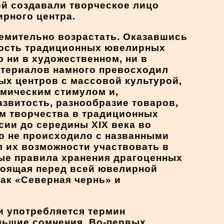
ой создавали творческое лицо
рного центра.
ремительно возрастать. Оказавшись
ность традиционных ювелирных
 ни в художественном, ни в
материалов намного превосходил
х центров с массовой культурой,
мическим стимулом и,
азвитость, разнообразие товаров,
м творчества в традиционных
сии до середины XIX века во
о не происходило с названными
 их возможности участвовать в
ые правила хранения драгоценных
стоящая перед всей ювелирной
ак «Северная чернь» и
 употребляется термин
льшие сомнения. Во-первых,