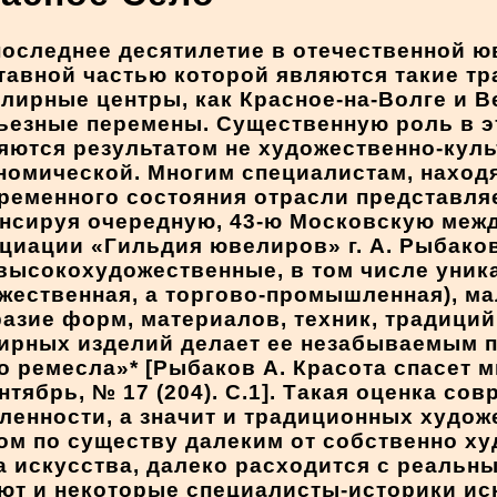
последнее десятилетие в отечественной 
тавной частью которой являются такие т
лирные центры, как Красное-на-Волге и В
ьезные перемены. Существенную роль в эт
яются результатом не художественно-куль
номической. Многим специалистам, наход
ременного состояния отрасли представляе
нсируя очередную, 43-ю Московскую меж
циации «Гильдия ювелиров» г. А. Рыбаков
 высокохудожественные, в том числе уник
дожественная, а торгово-промышленная),
азие форм, материалов, техник, традиций 
ирных изделий делает ее незабываемым п
ремесла»* [Рыбаков А. Красота спасет ми
ентябрь, № 17 (204). С.1]. Такая оценка со
енности, а значит и традиционных худож
м по существу далеким от собственно ху
а искусства, далеко расходится с реальн
яют и некоторые специалисты-историки иск