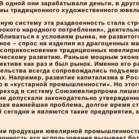
 В одной они зарабатывали деньги, в друг
мы традиционного художественного ювели
ную систему эта раздвоенность стала ст
рокого народного потребления», деятель
ливаться к условиям рынка, не развитого
ное – спрос на изделия из драгоценных 
 соприкосновение традиционных ювелирны
рческому развитию. Раньше мощным эконо
ективе как раз и был рынок. Именно его р
тельства всегда сопровождались подъемо
. Например, развитие капитализма в Рос
 в «кустарной промышленности». Но этог
ереход в систему Союзювелирпрома лишил
 не допускали законодательно утвержденн
орая важнейшая проблема, долгое время 
сегодня и являются такие предприятия, к
нии продукции ювелирной промышленности
мочность его использования вызывает бо