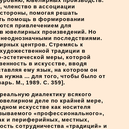
 уровню, ювелирных производств.
, членство в ассоциации
 стороны, помогая решать
ать помощь в формировании
аются привлечением для
ов ювелирных произведений. Но
я неоднозначными последствиями.
ирных центров. Стремясь к
 художественной традиции в
о-эстетической меры, которой
венность в искусстве, вводя
тавляя ему язык, на котором он
 нужна ... для того, чтобы было от
ь. М., 1989. С. 359].
реальную диалектику всякого
 ювелирном деле по крайней мере,
одном искусстве как носителя
азываемого «профессионального»,
ак и периферийных, местных,
ость сотрудничества «традиций» и