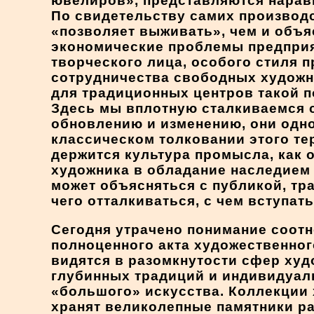
ювелиров», представляются наравн
По свидетельству самих производс
«позволяет выживать», чем и объяс
экономические проблемы предприя
творческого лица, особого стиля 
сотрудничества свободных художн
для традиционных центров такой 
Здесь мы вплотную сталкиваемся 
обновлению и изменению, они одн
классическом толковании этого те
держится культура промысла, как 
художника в обладание наследием 
может объясняться с публикой, трад
чего отталкиваться, с чем вступать
Сегодня утрачено понимание соот
полноценного акта художественног
видятся в разомкнутости сфер худ
глубинных традиций и индивидуаль
«большого» искусства. Коллекции 
хранят великолепные памятники р