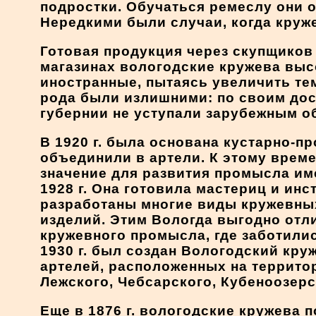
подростки. Обучаться ремеслу они о
Нередкими были случаи, когда круж
Готовая продукция через скупщиков 
магазинах вологодские кружева выс
иностранные, пытаясь увеличить те
рода были излишними: по своим дос
губернии не уступали зарубежным о
В 1920 г. была основана кустарно-
объединили в артели. К этому време
значение для развития промысла им
1928 г. Она готовила мастериц и ин
разработаны многие виды кружевны
изделий. Этим Вологда выгодно отл
кружевного промысла, где заботили
1930 г. был создан Вологодский кру
артелей, расположенных на территор
Лежского, Чебсарского, Кубеноозерс
Еще в 1876 г. вологодские кружева