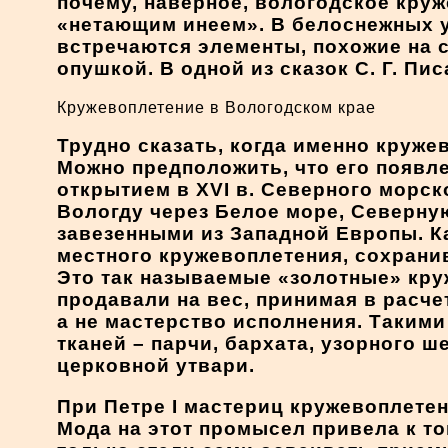
почему, наверное, вологодское кру
«нетающим инеем». В белоснежных у
встречаются элементы, похожие на 
опушкой. В одной из сказок С. Г. П
Кружевоплетение в Вологодском крае
Трудно сказать, когда именно круже
Можно предположить, что его появл
открытием в XVI в. Северного морско
Вологду через Белое море, Северну
завезенными из Западной Европы. К
местного кружевоплетения, сохранив
Это так называемые «золотные» кру
продавали на вес, принимая в расче
а не мастерство исполнения. Таким
тканей – парчи, бархата, узорного 
церковной утвари.
При Петре I мастериц кружевоплете
Мода на этот промысел привела к то