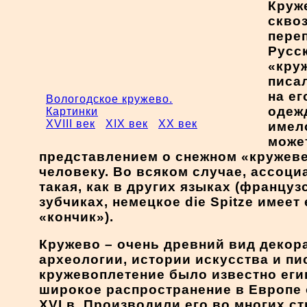
Круж
скво
пере
Русс
«круж
писа
на ег
Вологодское кружево.
одежд
Картинки
XVIII век
XIX век
XX век
имел
може
представлением о снежном «кружеве
человеку. Во всяком случае, ассоци
такая, как в других языках (француз
зубчиках, немецкое die Spitze имеет
«кончик»).
Кружево – очень древний вид декор
археологии, истории искусства и пи
кружевоплетение было известно еги
широкое распространение в Европе 
XVI в. Производили его во многих с