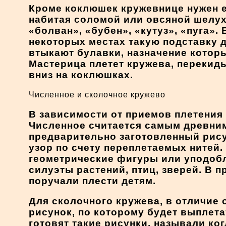
Кроме коклюшек кружевнице нужен е
набитая соломой или овсяной шелух
«болван», «бубен», «кутуз», «пуга».
некоторых местах такую подставку 
втыкают булавки, назначение которы
Мастерица плетет кружева, перекиды
вниз на коклюшках.
Численное и сколочное кружево
В зависимости от приемов плетения
Численное считается самым древним
предварительно заготовленный рисун
узор по счету переплетаемых нитей.
геометрические фигуры или уподоб
силуэты растений, птиц, зверей. В 
поручали плести детям.
Для сколочного кружева, в отличие 
рисунок, по которому будет выплета
готовят такие рисунки, называли ко