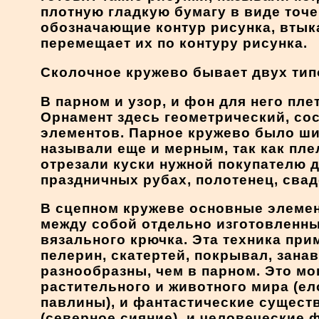
плотную гладкую бумагу в виде точек
обозначающие контур рисунка, втык
перемещает их по контуру рисунка.
Сколочное кружево бывает двух типо
В парном и узор, и фон для него пл
Орнамент здесь геометрический, со
элементов. Парное кружево было ши
называли еще и мерным, так как пле
отрезали куски нужной покупателю д
праздничных рубах, полотенец, сва
В сцепном кружеве основные элеме
между собой отдельно изготовленн
вязального крючка. Эта техника при
пелерин, скатертей, покрывал, зана
разнообразны, чем в парном. Это мо
растительного и животного мира (ел
павлины), и фантастические существ
(северное сияние), и человеческие 