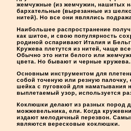
жемчужные (из жемчужин, нашитых на
бархательные (вырезанные из шелко
нитей). Но все они являлись подраж
Наибольшее распространение получи
как шитое, и свою популярность сох
родиной оспаривают Италия и Бельг
Кружева плетутся из нитей, чаще в
Обычно это нити белого или жемчужн
цвета. Но бывают и черные кружева
Основным инструментом для плетени
собой точеную или резную палочку, 
шейка с пуговкой для наматывания н
выплетаемый узор, используется раз
Коклюшки делают из разных пород де
можжевельника, ели. Когда кружевн
издают мелодичный перезвон. Самым
являются вересковые коклюшки.