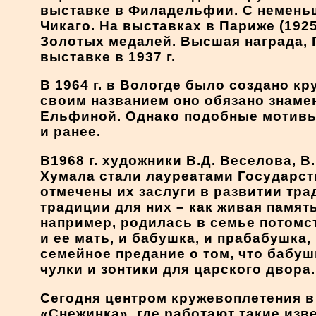
выставке в Филадельфии. С неменьш
Чикаго. На выставках в Париже (192
Золотых медалей. Высшая награда, 
выставке в 1937 г.
В 1964 г. в Вологде было создано к
своим названием оно обязано знаме
Ельфиной. Однако подобные мотивы
и ранее.
В1968 г. художники В.Д. Веселова, В.
Хумала стали лауреатами Государст
отмечены их заслуги в развитии тр
традиции для них – как живая памят
например, родилась в семье потом
и ее мать, и бабушка, и прабабушка,
семейное предание о том, что бабу
чулки и зонтики для царского двора.
Сегодня центром кружевоплетения в
«Снежинка», где работают такие изве