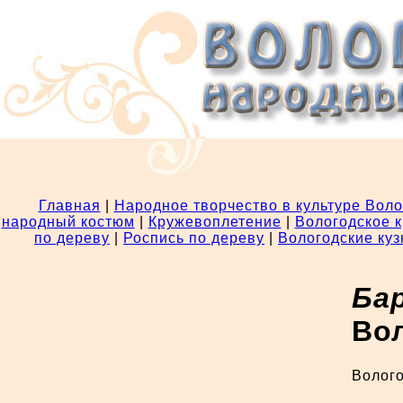
Главная
|
Народное творчество в культуре Воло
народный костюм
|
Кружевоплетение
|
Вологодское 
по дереву
|
Роспись по дереву
|
Вологодские ку
Бар
Во
Волого