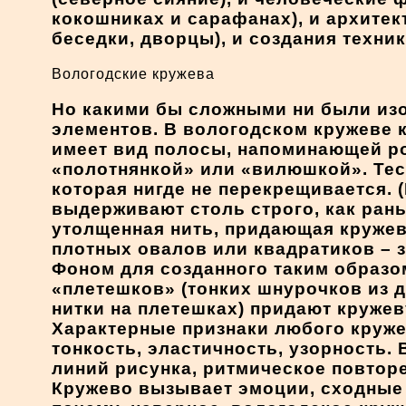
кокошниках и сарафанах), и архитек
беседки, дворцы), и создания техни
Вологодские кружева
Но какими бы сложными ни были изо
элементов. В вологодском кружеве 
имеет вид полосы, напоминающей р
«полотнянкой» или «вилюшкой». Тес
которая нигде не перекрещивается. 
выдерживают столь строго, как рань
утолщенная нить, придающая кружев
плотных овалов или квадратиков – 
Фоном для созданного таким образо
«плетешков» (тонких шнурочков из д
нитки на плетешках) придают кружев
Характерные признаки любого круже
тонкость, эластичность, узорность.
линий рисунка, ритмическое повторе
Кружево вызывает эмоции, сходные 