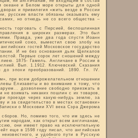
нцам, ни англичанам, не входящим в состав
ом океане и Белом море открыты для одной
 дворах и привилегия «жить везде в России
ии, русские власти обязаны оказывать ему
 самих, но отнюдь не со всего общества –
ность торговать с Персией, беспошлинная
управления в широких размерах. Это был
иями. Правда, уже два года спустя Иоанн
литический союз, выместил свою злобу на
з английских гостей Московское государство
пании. И не без основания дьяк Щелкалов
 Толстой. Первые сорок лет сношений между
лиею. 1875- Гамель. Англичане в России в
Англией. Вып. 1.1912. Ключевский. Сказания
 до эпохи преобразований. 1890. Гл. IV.
ом», при всем доброжелательном отношении
олевы Елизаветы и во внимание к тому, что
аруем... дозволение свободно приезжать в
м не взимать никаких пошлин с их товаров,
при проезде через какую-нибудь землю, за
аву и за свидетельство в местах остановки»
 Записки о Московии XVI века Сэра Джерома
сборов. Но, помимо того, что им здесь не
угим народам, как открыт всем англичанам,
оссию, они имеют право на исключительную
ейт еще в 1598 году писал, что английская
 неизвестного, и удобного пути в Русскую