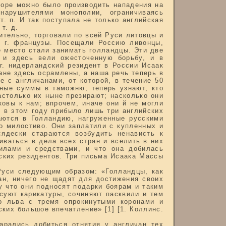
 море можно было производить нападения на
нарушителями монополии, ограничиваясь
. п. И так поступала не только английская
т. д.
ительно, торговали по всей Руси литовцы и
87 г. французы. Посещали Россию ливонцы,
е место стали занимать голландцы. Эти две
, и здесь вели ожесточенную борьбу, и в
 г. нидерландский резидент в России Исаак
ане здесь осрамлены, а наша речь теперь в
е с англичанами, от которой, в течение 50
ьные суммы в таможню; теперь узнают, кто
астолько их ныне презирают; насколько они
овы к нам; впрочем, иначе они й не могли
ак в этом году прибыло лишь три английских
аются в Голландию, нагруженные русскими
о милостиво. Они заплатили с купленных и
ядески стараются возбудить ненависть к
ваться в дела всех стран и вселить в них
илами и средствами, и что она добилась
дских резидентов. Три письма Исаака Массы
 Руси следующим образом: «Голландцы, как
ан, ничего не щадят для достижения своих
у что они подносят подарки боярам и таким
исуют карикатуры, сочиняют пасквили и тем
о льва с тремя опрокинутыми коронами и
ких большое впечатление» [1] [1. Коллинс.
арались добиться отнятия у англичан тех