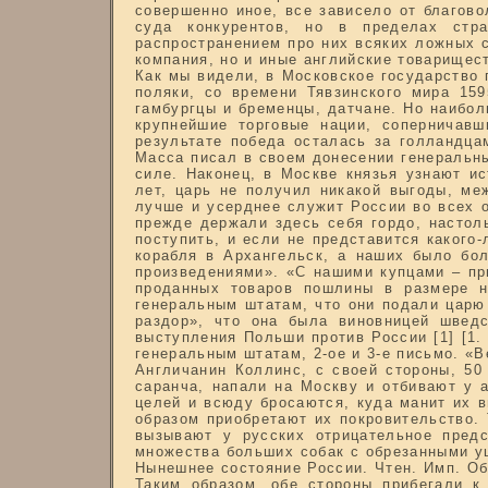
совершенно иное, все зависело от благово
суда конкурентов, но в пределах стра
распространением про них всяких ложных с
компания, но и иные английские товарищест
Как мы видели, в Московское государство 
поляки, со времени Тявзинского мира 159
гамбургцы и бременцы, датчане. Но наибол
крупнейшие торговые нации, соперничавш
результате победа осталась за голландцам
Масса писал в своем донесении генеральны
силе. Наконец, в Москве князья узнают ис
лет, царь не получил никакой выгоды, ме
лучше и усерднее служит России во всех о
прежде держали здесь себя гордо, настол
поступить, и если не представится какого-
корабля в Архангельск, а наших было бо
произведениями». «С нашими купцами – пр
проданных товаров пошлины в размере н
генеральным штатам, что они подали царю
раздор», что она была виновницей швед
выступления Польши против России [1] [1.
генеральным штатам, 2-ое и 3-е письмо. «Вес
Англичанин Коллинс, с своей стороны, 50
саранча, напали на Москву и отбивают у 
целей и всюду бросаются, куда манит их в
образом приобретают их покровительство. 
вызывают у русских отрицательное пред
множества больших собак с обрезанными уш
Нынешнее состояние России. Чтен. Имп. Общ
Таким образом, обе стороны прибегали к