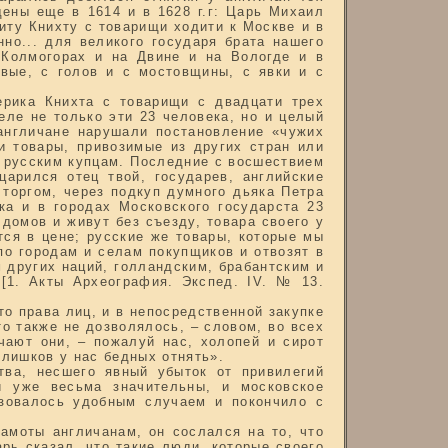
ены еще в 1614 и в 1628 г.г: Царь Михаил
иту Книхту с товарищи ходити к Москве и в
но... для великого государя брата нашего
 Колмогорах и на Двине и на Вологде и в
вые, с голов и с мостовщины, с явки и с
ерика Книхта с товарищи с двадцати трех
еле не только эти 23 человека, но и целый
 англичане нарушали постановление «чужих
и товары, привозимые из других стран или
и русским купцам. Последние с восшествием
царился отец твой, государев, английские
 торгом, через подкуп думного дьяка Петра
ка и в городах Московского государста 23
домов и живут без съезду, товара своего у
тся в цене; русские же товары, которые мы
по городам и селам покупщиков и отвозят в
 других наций, голландским, брабантским и
 [1. Акты Археография. Экспед. IV. № 13.
о права лиц, и в непосредственной закупке
то также не дозволялось, – словом, во всех
чают они, – пожалуй нас, холопей и сирот
слишков у нас бедных отнять».
тва, несшего явный убыток от привилегий
и уже весьма значительны, и московское
ьзовалось удобным случаем и покончило с
амоты англичанам, он сослался на то, что
рь сказал, что такие люди, которые своего