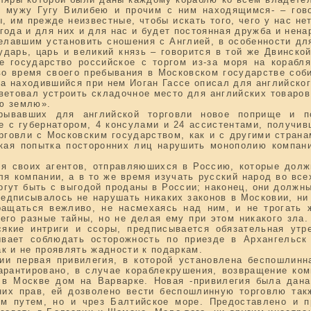
у мужу Гугу Вилибею и прочим с ним находящимся- – гов
 им прежде неизвестные, чтобы искать того, чего у нас нет,
ыгода и для них и для нас и будет постоянная дружба и нен
елавшим установить сношения с Англией, в особенности для
ударь, царь и великий князь – говорится в той же Двинско
е государство российское с торгом из-за моря на кораб
во время своего пребывания в Московском государстве соби
 а находившийся при нем Иоган Гассе описал для английско
ветовал устроить складочное место для английских товаров 
ою землю».
крывавших для английской торговли новое поприще и п
е с губернатором, 4 консулами и 24 ассистентами, получив
говли с Московским государством, как и с другими странам
якая попытка посторонних лиц нарушить монополию компани
я своих агентов, отправляюшихся в Россию, которые долж
я компании, а в то же время изучать русский народ во все
могут быть с выгодой проданы в России; наконец, они долж
редписывалось не нарушать никаких законов в Московии, ни
ращаться вежливо, не насмехаясь над ним, и не трогать 
него разные тайны, но не делая ему при этом никакого зла
сякие интриги и ссоры, предписывается обязательная ут
вает соблюдать осторожность по приезде в Архангельск
к и не проявлять жадности к подаркам.
и первая привилегия, в которой установлена беспошлинн
арантировано, в случае кораблекрушения, возвращение ком
 в Москве дом на Варварке. Новая -привилегия была дана
их прав, ей дозволено вести беспошлинную торговлю так
ым путем, но и чрез Балтийское море. Предоставлено и п