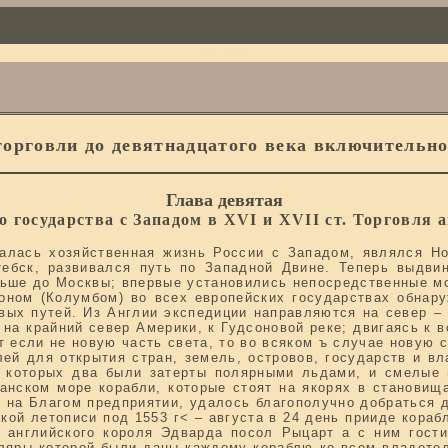
назад
орговли до девятнадцатого века включительно. 
Глава девятая
 государства с Западом в XVI и XVII ст. Торговля 
салась хозяйственная жизнь России с Западом, являлся Н
тебск, развивался путь по Западной Двине. Теперь выдви
льше до Москвы; впервые установились непосредственные м
ном (Колумбом) во всех европейских государствах обнару
ых путей. Из Англии экспедиции направляются на север – 
 на крайний север Америки, к Гудсоновой реке; двигаясь к во
т если не новую часть света, то во всяком ъ случае новую 
лей для открытия стран, земель, островов, государств и в
з которых два были затерты полярными льдами, и смелые
нском море корабли, которые стоят на якорях в становища
 на Благом предприятии, удалось благополучно добраться д
ской летописи под 1553 г< – августа в 24 день прииде кораб
 английского короля Эдварда посол Рыцарт а с ним гост
ляры которой были даны каждому кораблю ко всем владетел