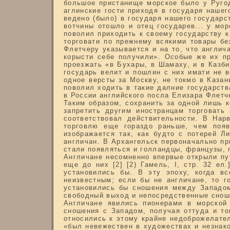
большое пристанище морское было у Ругод
аглинские гости приходя в государя нашег
ведено (было) в государя нашего государс
вотчины отошло и отец государев... у мо
поволил приходить к своему государству к
торговати по прежнему всякими товары бе
Флетчеру указывается и на то, что англич
корысти себе получили». Особые же их п
проезжать «в Бухары, в Шамаху, и в Казби
государь велит и пошлин с них имати не 
одное версты за Москву, не токмо в Казан
поволил ходить в такие далние государств
в России английского посла Елизара Флетчер
Таким образом, сохранить за одной лишь 
запретить другим иностранцам торговать
соответствовал действительности. В Нарв
торговлю еще гораздо раньше, чем появ
изображается так, как будто с потерей Л
англичан. В Архангельск первоначально пр
стали появляться и голландцы, французы, 
Англичане несомненно впервые открыли пу
еще до них [2] [2) Гамель, I, стр. 32 е
установились бы. В эту эпоху, когда в
неизвестным; если бы не англичане, то 
установились бы сношения между Западом
свободный выход и непосредственные снош
Англичане явились пионерами в морской
сношения с Западом, получая оттуда и то
относились к этому крайне недоброжелател
«был невежествен в художествах и незнако