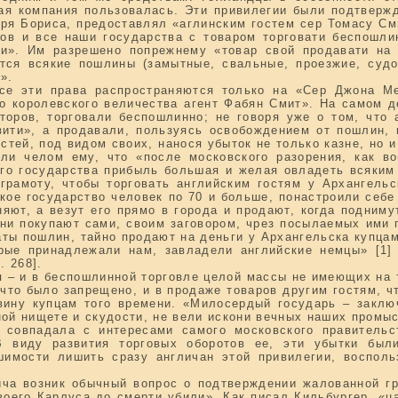
ая компания пользовалась. Эти привилегии были подтвержд
ря Бориса, предоставлял «аглинским гостем сер Томасу См
ов и все наши государства с товаром торговати беспошлин
ви». Им разрешено попрежнему «товар свой продавати на
тся всякие пошлины (замытные, свальные, проезжие, судо
».
все эти права распространяются только на «Сер Джона М
го королевского величества агент Фабян Смит». На самом д
торов, торговали беспошлинно; не говоря уже о том, что
зити», а продавали, пользуясь освобождением от пошлин, 
тей, под видом своих, нанося убыток не только казне, но 
и челом ему, что «после московского разорения, как во
ого государства прибыль большая и желая овладеть всяким
 грамоту, чтобы торговать английским гостям у Архангельс
кое государство человек по 70 и больше, понастроили себе 
яют, а везут его прямо в города и продают, когда подниму
ни покупают сами, своим заговором, чрез посылаемых ими 
ты пошлин, тайно продают на деньги у Архангельска купцам
рые принадлежали нам, завладели английские немцы» [1]
. 268].
– и в беспошлинной торговле целой массы не имеющих на т
что было запрещено, и в продаже товаров другим гостям, ч
вину купцам того времени. «Милосердый государь – заклю
чной нищете и скудости, не вели искони вечных наших промы
 совпадала с интересами самого московского правительс
В виду развития торговых оборотов ее, эти убытки был
ешимости лишить сразу англичан этой привилегии, воспол
ча возник обычный вопрос о подтверждении жалованной гр
воего Карлуса до смерти убили». Как писал Кильбургер, «ца