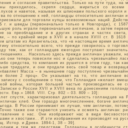
ления и согласия правительства. Только на пути туда, на
ны приходилось, скрепя сердце, мириться со всеми 
лухов и наветов, называя их шпионами польского короля и т
ва по отношению к ней, голландцы относительно англичан и 
приезжали для торговли купцы всевозможных наций. Действ
5 г. и шведы (первоначально только в Новгороде), с 15
ьшую роль играли первоначально англичане, а затем перво
ие за преобладание и в других странах и частях света
и, – по крайней мере в XVII и в начале XVIII ст. В 1618
м штатам из Архангельска, что «в настоящее время англич
тину относительно всего, что прежде говорилось о торговл
жду тем, как от голландцев ежегодно поступают значител
тношениях... Насколько здесь прежде англичан уважали, н
ько они теперь повесили нос и сделались чрезвычайно ласк
либо средства, то компания их рушится в этом году, так к
льше тридцати, и они продали весь свой товар и возвращ
ибавляет Масса – в нынешнем году поступлено чрезвычайн
е более 2 проц». Он указывает на то, что англичане вс
 записку с сообщением о том, что Голландия «желает вмеши
ской войны, которая большей частью производилась ее с
 Записки о России XVII и XVIII века по донесениям голлан
тн. Евр.» 1868. VIII. Стр. 802 – 03. 809 – 10]:
 лет спустя, характеризовал деятельность голландцев на
англичан хлеб. Они гораздо многочисленнее, богаче англич
ыгода. В России принимают их лучше, чем англичан, потом
Точно также они стараются унизить и осмеять англичан: р
ставление о нас. Они изображают нас в виде бесхвостог
ами и хвостами... И эти изображения их производят на русс
. Истор. и Древн. 1894-1, 38 – 39].
 одним и тем же средствам. Голландцы в особенности ст