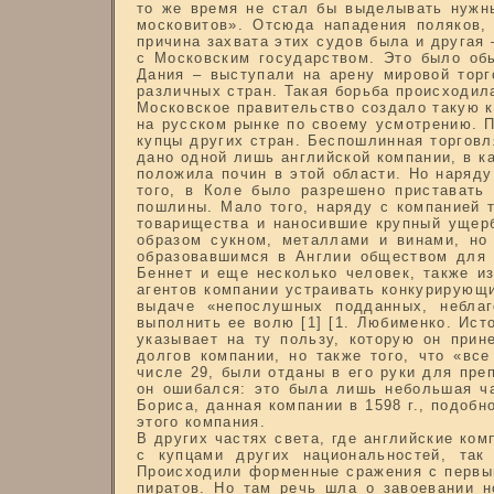
то же время не стал бы выделывать нужны
московитов». Отсюда нападения поляков,
причина захвата этих судов была и другая 
с Московским государством. Это было обы
Дания – выступали на арену мировой торг
различных стран. Такая борьба происходила
Московское правительство создало такую 
на русском рынке по своему усмотрению. П
купцы других стран. Беспошлинная торговл
дано одной лишь английской компании, в ка
положила почин в этой области. Но наряд
того, в Коле было разрешено приставать 
пошлины. Мало того, наряду с компанией т
товарищества и наносившие крупный ущерб 
образом сукном, металлами и винами, но
образовавшимся в Англии обществом для т
Беннет и еще несколько человек, также и
агентов компании устраивать конкурирующ
выдаче «непослушных подданных, неблаг
выполнить ее волю [1] [1. Любименко. Исто
указывает на ту пользу, которую он прин
долгов компании, но также того, что «вс
числе 29, были отданы в его руки для преп
он ошибался: это была лишь небольшая ча
Бориса, данная компании в 1598 г., подоб
этого компания.
В других частях света, где английские ко
с купцами других национальностей, так
Происходили форменные сражения с первыми
пиратов. Но там речь шла о завоевании н