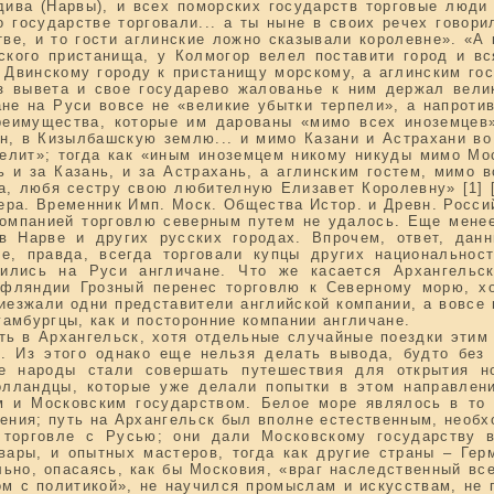
ива (Нарвы), и всех поморских государств торговые люди 
о государстве торговали... а ты ныне в своих речех говори
тве, и то гости аглинские ложно сказывали королевне». «А
рского пристанища, у Колмогор велел поставити город и в
 Двинскому городу к пристанищу морскому, а аглинским го
з вывета и свое государево жалованье к ним держал вели
ане на Руси вовсе не «великие убытки терпели», а напроти
реимущества, которые им дарованы «мимо всех иноземцев»
н, в Кизылбашскую землю... и мимо Казани и Астрахани во
велит»; тогда как «иным иноземцем никому никуды мимо Мос
ь и за Казань, и за Астрахань, а аглинским гостем, мимо в
а, любя сестру свою любителную Елизавет Королевну» [1] 
а. Временник Имп. Моск. Общества Истор. и Древн. Российск.
компанией торговлю северным путем не удалось. Еще менее
 в Нарве и других русских городах. Впрочем, ответ, да
е, правда, всегда торговали купцы других национальнос
ились на Руси англичане. Что же касается Архангельс
ифляндии Грозный перенес торговлю к Северному морю, х
иезжали одни представители английской компании, а вовсе 
гамбургцы, как и посторонние компании англичане.
ть в Архангельск, хотя отдельные случайные поездки этим 
л.]. Из этого однако еще нельзя делать вывода, будто бе
се народы стали совершать путешествия для открытия но
голландцы, которые уже делали попытки в этом направлен
 и Московским государством. Белое море являлось в то
ения; путь на Архангельск был вполне естественным, необ
 торговле с Русью; они дали Московскому государству в
вары, и опытных мастеров, тогда как другие страны – Гер
ьно, опасаясь, как бы Московия, «враг наследственный вс
м с политикой», не научился промыслам и искусствам, не 