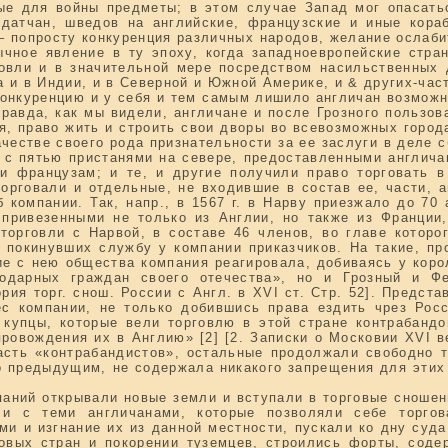
е для войны предметы; в этом случае Запад мог опасать
 датчан, шведов на английские, французские и иные кора
– попросту конкуренция различных народов, желание ослаби
чное явление в ту эпоху, когда западноевропейские стра
овли и в значительной мере посредством насильственных 
 и в Индии, и в Северной и Южной Америке, и & других-част
конкуренцию и у себя и тем самым лишило англичан возможн
равда, как мы видели, англичане и после Грозного пользо
я, право жить и строить свои дворы во всевозможных города
честве своего рода признательности за ее заслуги в деле с
у с пятью пристанями на севере, предоставленными англича
и французам; и те, и другие получили право торговать 
орговали и отдельные, не входившие в состав ее, части, 
компании. Так, напр., в 1567 г. в Нарву приезжало до 70
 привезенными не только из Англии, но также из Франции
орговли с Нарвой, в составе 46 членов, во главе которо
з покинувших службу у компании приказчиков. На такие, п
ие с нею общества компания реагировала, добиваясь у коро
одарных граждан своего отечества», но и Грозный и Ф
рия торг. снош. России с Англ. в XVI ст. Стр. 52]. Предст
ес компании, не только добившись права ездить чрез Ро
е купцы, которые вели торговлю в этой стране контрабандо
ровождения их в Англию» [2] [2. Записки о Московии XVI в
сть «контрабандистов», остальные продолжали свободно т
но предыдущим, не содержала никакого запрещения для этих 
мпаний открывали новые земли и вступали в торговые сношен
 и с теми англичанами, которые позволяли себе торгов
 и изгнание их из данной местности, пускали ко дну суда
овых стран и покорении туземцев, строились форты, сод