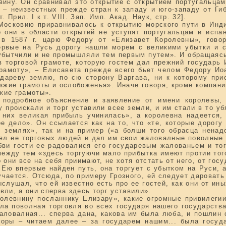
Двину. Он сравнивал это открытие с открытием португальца
– неизвестных прежде стран к западу и юго-западу от Гиб
 Прил. I к т. VIII. Зап. Имп. Акад. Наук, стр. 32].
 Московию приравнивалось к открытию морского пути в Инд
о они в области открытий не уступят португальцам и испан
в 1587 г. царю Федору от «Елизавет Королевны», говор
ервые на Русь дорогу нашли морем с великими убытки и с
 убытчили и не промышляли тем первым путем». И обращаяс
в торговой грамоте, которую гостем дал прежний государь 
рамоту», – Елисавета прежде всего бьет челом Федору Иоа
удареву землю, по сю сторону Варгава, ни к которому при
зжие грамоты и ослобоженья». Иначе говоря, кроме компани
жие грамоты».
подробное объяснение и заявление от имени королевы, 
проискали и торг уставили всее земли, и им стали в то убя
них великая прибыль учинилась», а королевна надеется,
е дело». Он ссылается как на то, что «те, которые дорогу
х землях», так и на пример («а болши того обрасца ненад
ял ее торговых людей и дал им свои жаловалные поволные 
бви гости ее радовалися его государевым жалованьем и то
между тем «здесь торгуючи мало прибытка имеют протии того
 они все на себя приимают, не хотя отстать от него, от госу
 Ею впервые найден путь, она торгует с убытком на Руси,
чается. Отсюда, по примеру Грозного, ей следует даровать
ыслушал, что ей известно есть про ее гостей, как они от ин
вли, а они сперва здесь торг уставили».
ролевнину посланнику Елизару», какие огромные привилеги
ла поволная торговля во всех государя нашего государств
аловалная... сперва дана, какова им была люба, и пошлин 
поры – читаем далее – за государем нашим... была госуд