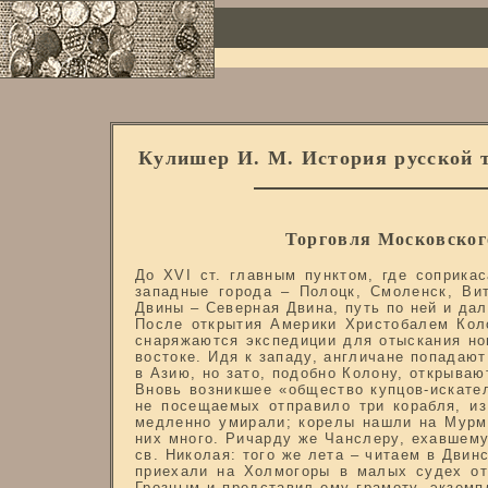
Кулишер И. М. История русской т
Торговля Московского
До XVI ст. главным пунктом, где соприка
западные города – Полоцк, Смоленск, Ви
Двины – Северная Двина, путь по ней и да
После открытия Америки Христобалем Коло
снаряжаются экспедиции для отыскания нов
востоке. Идя к западу, англичане попадают
в Азию, но зато, подобно Колону, открываю
Вновь возникшее «общество купцов-искате
не посещаемых отправило три корабля, и
медленно умирали; корелы нашли на Мурма
них много. Ричарду же Чанслеру, ехавшему
св. Николая: того же лета – читаем в Двин
приехали на Холмогоры в малых судех от
Грозным и представил ему грамоту, экземп