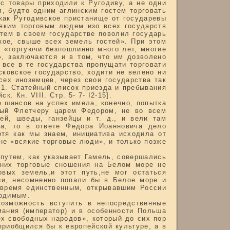
с товары приходили к Ругодиву, а не одни
л, будто одним аглинским гостем торговать
 как Ругодивское пристанище от государевы
сяким торговым людем изо всех государств
стем в своем государстве поволил государь
кое, свыше всех земель гостей». При этом
в «торгуючи безпошлинно много лет, многие
, заключаются и в том, что им дозволено
 все в те государства пропущати торговати
ковское государство, ходити не велено ни
сех иноземцев, через свои государства так
[1. Статейный список приезда и пребывания
 Кн. VIII. Стр. 5- 7- I2-15].
 шансов на успех имела, конечно, попытка
нный Флетчеру царем Федором, не во всем
тей, шведы, ганзейцы и т. д., и вели там
ка, то в ответе Федора Иоанновича дело
отя как мы знаем, инициатива исходила от
не «всякие торговые люди», и только позже
путем, как указывает Гамель, совершались
з них торговые сношения на Белом море не
вых земель,и этот путь,не мог остаться
ии, несомненно попали бы в Белое море и
 время единственным, открывавшим России
ходимым.
озможность вступить в непосредственные
мания (император) и в особенности Польша
ех свободных народов», который до сих пор
приобщился бы к европейской культуре, а в