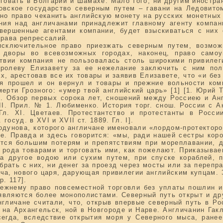
рговать в Болгарии и Шамахе. Мало того, ни другим иностра
овское государство северным путем – гавани на Ледовит
ено право чеканить английскую монету на русских монетных
ания над англичанами принадлежит главному агенту компан
овершенные агентами компании, будет взыскиваться с них
права репрессалий.
сключительное право приезжать северным путем, возмож
и дворы во всевозможных городах, наконец, право само
ствии компания не пользовалась столь широкими привилег
оролеву Елизавету за ее нежелание заключить с ним по
ах, арестовав все их товары и заявив Елизавете, что «и бе
ря прошел и он вернул и товары и прежние вольности ком
ерти Грозного: «умер твой английский царь» [1] [1. Юрий
е. Обзор первых сорока лет, сношений между Россиею и Анг
III. Прил. № 1. Любименко. История торг. снош. России с 
Гл. XI. Цветаев. Протестантство и протестанты в России
осуд. в XVI и XVII ст. 1889. Гл. I].
одунова, которого англичане именовали «лордом-протектор
е. Правда и здесь говорится: «мы, ради нашей сестры кор
ются большим потерям и препятствиям при мореплавании, д
 рода товарами и торговать ими, как пожелают. Приказывае
а другое водою или сухим путем, при спуске кораблей, 
 брать с них, ни денег за проезд через мосты или за перепр
ича, нового царя, дарующая привилегии английским купцам.
р. 117].
режнему право повсеместной торговли без уплаты пошлин и 
 являются более монополистами. Северный путь открыт и др
нгличане считали, что, открыв впервые северный путь в Р
 на Архангельск, ной в Новгороде и Нарве. Англичанин Гакл
егда, вследствие открытия моря у Северного мыса, ранее