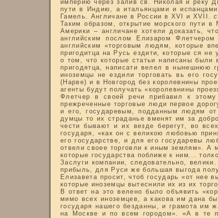
империю через залив св. Николая и реку 
пути в Индию, а итальянцами и испанцами 
Гамель. Англичане в России в XVI и XVII. ст.
Таким образом, открытие морского пути в
Америки – англичане хотели доказать, чт
английским послом Елизаром Флетчером 
английским «торговым людям, которые вп
пригодитца на Русь ездити, которые ся не
о том, что которые статьи написаны были 
пригодятца, написати велел в нынешнюю г
иноземцы не ездили торговать вь его гос
(Нарве) и в Новгород без королевнины прое
агенты будут получать «королевнины проез
Флетчер в своей речи прибавил к этому 
прежреченные торговые люди первое дорогу 
и его, государевым, подданным людям от 
думцы то их страданье вменят им за добро
чести бывают и их везде берегут, во все
государя, «как он с великою любовью прин
его государстве, и для его государевы лю
отвели своее торговли к иным землям». А 
которые государства поближе к ним... толко
Заслуги компании, следовательно, велики.
прибыль, для Руси же большая выгода полу
Елизавета просит, чтоб государь «от нее в
которые иноземцы вытеснили их из их торго
В ответ на это велено было объявить «ко
мимо всех иноземцев, а какова им дана бы
государя нашего безданны, и грамота им ж
на Москве и по всем городом». «А в те 