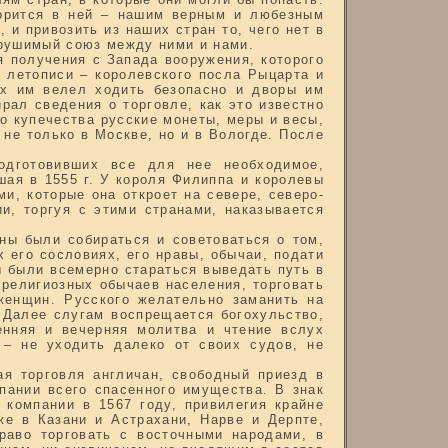
орится в ней – нашим верным и любезным
 и привозить из наших стран то, чего нет в
арушимый союз между ними и нами.
 получения с Запада вооружения, которого
й летописи – королевского посла Рыцарта и
лях им велел ходить безопасно и дворы им
рал сведения о торговле, как это известно
го купечества русские монеты, меры и весы,
не только в Москве, но и в Вологде. После
одготовивших все для нее необходимое,
шая в 1555 г. У короля Филиппа и королевы
и, которые она откроет на севере, северо-
и, торгуя с этими странами, наказывается
ны были собираться и советоваться о том,
х его сословиях, его нравы, обычаи, подати
ны были всемерно стараться выведать путь в
 религиозных обычаев населения, торговать
женщин. Русского желательно заманить на
. Далее слугам воспрещается богохульство,
ренняя и вечерняя молитва и чтение вслух
 – не уходить далеко от своих судов, не
ая торговля англичан, свободный приезд в
пании всего спасенного имущества. В знак
 компании в 1567 году, привилегия крайне
же в Казани и Астрахани, Нарве и Дерпте,
раво торговать с восточными народами, в