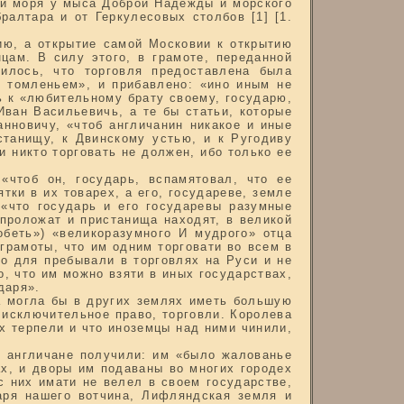
ми моря у мыса Доброй Надежды и морского
ралтара и от Геркулесовых столбов [1] [1.
ию, а открытие самой Московии к открытию
цам. В силу этого, в грамоте, переданной
илось, что торговля предоставлена была
 томленьем», и прибавлено: «ино иным не
ь к «любительному брату своему, государю,
Иван Васильевичь, а те бы статьи, которые
нновичу, «чтоб англичанин никакое и иные
станищу, к Двинскому устью, и к Ругодиву
и никто торговать не должен, ибо только ее
«чтоб он, государь, вспамятовал, что ее
тки в их товарех, а его, государеве, земле
 «что государь и его государевы разумные
 проложат и пристанища находят, в великой
обеть») «великоразумного И мудрого» отца
грамоты, что им одним торговати во всем в
го для пребывали в торговлях на Руси и не
, что им можно взяти в иных государствах,
даря».
 а могла бы в других землях иметь большую
 исключительное право, торговли. Королева
ых терпели и что иноземцы над ними чинили,
и англичане получили: им «было жалованье
ах, и дворы им подаваны во многих городех
с них имати не велел в своем государстве,
аря нашего вотчина, Лифляндская земля и