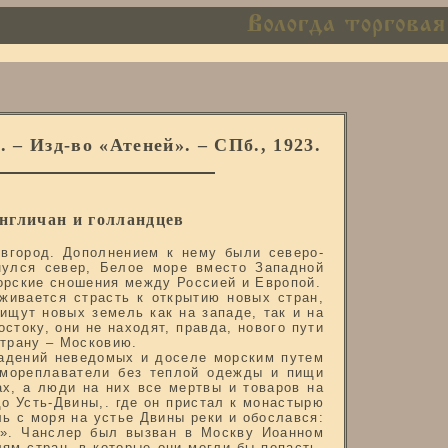
– Изд-во «Атеней». – СПб., 1923.
англичан и голландцев
овгород. Дополнением к нему были северо-
нулся север, Белое море вместо Западной
орские сношения между Россией и Европой.
живается страсть к открытию новых стран,
ищут новых земель как на западе, так и на
стоку, они не находят, правда, нового пути
страну – Московию.
ладений неведомых и доселе морским путем
 мореплаватели без теплой одежды и пищи
х, а люди на них все мертвы и товаров на
о Усть-Двины,. где он пристал к монастырю
ль с моря на устье Двины реки и обослався:
и». Чанслер был вызван в Москву Иоанном
ям стран, в которые они могли бы попасть.