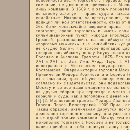
особенности вести торговлю с Персией, то
компании, не дозволено приезжать в Моск
лишь компании. В 1569 г. к этому прибавл
по своему закону» – -право суда и наказ
содействие. Наконец, за преступления, с
принцип личной ответственности, отказ от 
Это были чрезвычайно широкие права – и
торговля, право торговать и иметь сво
кульминационный пункт; никогда впослед
Грозный, разгневавшись на английскую к
«торговых мужиках», т.-е. английских купц
не скудно было». Но вскоре припадок ца
говорил английскому послу Боусу после см
Россиею и Англиею. Грамоты. 1875- Его ж
XVI и XVII ст. Зап. Имп. Акад. Наук. Т. V
иностранцев о Московском государстве. 
Костомаров. Очерки истории торговли Моск. г
Привилегии Федора Иоанновича и Бориса Г
их к компании, дают ей уже гораздо меньш
согласно их свидетельству, они подверга
Москву и во все наши владения со всякого
ни других сборов при переезде с места н
корабли и суда, как и поголовных денег не
[2] [2. Милостивая грамота Федора Иванов
Горсея. Перев. Белозерской. 1909 Прил., ст
Таким образом, англичанам даруутся по-п
дозволена торговля в розницу, они уже не
а не одной только компании. Между тем а
монополию торговли с Россией и не только
нация приобрела себе великую славу навс