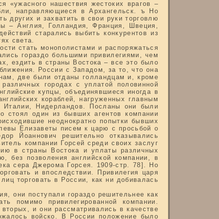
ся «ужасного нашествия жестоких врагов –
бли, направляющиеся в Архангельск. ъ Но
ть других и захватить в свои руки торговлю
ны – Англия, Голландия, Франция, Швеция,
действий старались выбить конкурентов из
ях света.
ости стать монополистами и распоряжаться
вались гораздо большими привилегиями, чем
х, ездить в страны Востока – все это было
ближения. России с Западом, за то, что она
нам, две были отданы голландцам и, кроме
в различных городах с уплатой половинной
английские купцы, объединявшиеся иногда в
 английских кораблей, нагруженных главным
, Италии, Нидерландов. Посланы они были
го стоял один из бывших агентов компании
роисходившие неоднократно попытки бывших
левы Елизаветы писем к царю с просьбой о
едор Йоаннович решительно отказывались
авитель компании Горсей среди своих заслуг
ссию в страны Востока и уплаты различных
ю, без позволения английской компании, в
ека сера Джерома Горсея. 1909-стр. 78]. Но
орговать и впоследствии. Привилегия царя
лиц торговать в России, как ни добивалась
ия, они поступали гораздо решительнее как
ать помимо привилегированной компании.
 вторых, и они рассматривались в качестве
ержалось войско. В России положение было