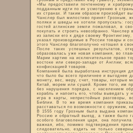
«Мы предоставили почтенному и храбром
подданным идти по их усмотрению в страны,
их странах. И таким образом произойдет в
Чанслер был милостиво принят Грозным, ж
поляки и шведы не хотели пропускать: гос
гостей аглинские земли пожаловал, в сво
покупать и строить невозбранно. Чанслер 
из записки его к дяде своему Фронтингэму,
указал производимые в России товары и со
этого Чанслер благополучно «отошел в св
После таких успешных результатов, от
образовалась уже новая компания, во глав
Марии хартию на исключительное право тор
востоке или северо-западе от Англии; вс
конфискацией товаров.
Компанией была выработана инструкция дл
что было бы всего приличнее и выгоднее дл
монету, вес, меру, счет, товары, которые 
Китай, морем или сушей. Кроме того, им п
без нарушения порядка, с населением об
корабль и напоить его, чтобы выведать у 
игра в карты, непристойные разговоры, в
Библии. В то же время компания приказы
расставаться по возможности с оружием, ка
В 1555 году Грозным была выдана компани
Россию и обратный выезд, а также было г
особого благоволения царя, она получила
важная, ибо, помимо подтверждения прежн
следовательно, ездить не только северн