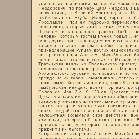
усиленных привилегий, которыми московск
Феодорович, по примеру царя Феодора и ца
нашу отчину в Великий Новгород и во Пск
любитель-ного Якуба (Якова) короля люб
Ярославле», причем подробно перечисляю
перевозов), которых «имати есмя не велели
Впрочем, в жалованной грамоте 1628 г. 
человек, которым гостем имена подал... е
ряд других лиц, под видом их слуг и фак
товаров за свои товары с собою не приво
принадлежащие купцам других национальнос
на престол царя Алексея Михайловича бил
немцы, зная, что им в торгах от Московск
Третьякова взяли из Посольского приказу
человекам; но начали приезжать в Московс
Архангельска русским не продают и не мен
прежде на их товары выменивали, теперь о
свою землю беспошлинно или, тоже без пла
гамбургским немцам; всеми торгами, кото
Соловьев. Изд. 3-е. X. 129 ел. Цветаев, стр
Здесь мы находим всевозможные обвинения 
товаров у местных жителей, минуя купцов, 
грехах, которые можно было поставить в 
своих, не дай нам от иноверцев быть в ве
Челобитная возымела свое действие, ибо
компании, которая н£ платила пошлин. 
правительство, у которого не хватало р
прежними их льготами.
Когда после воцарения Алексея Михайлови
англичане учинили «злое дело, государя с