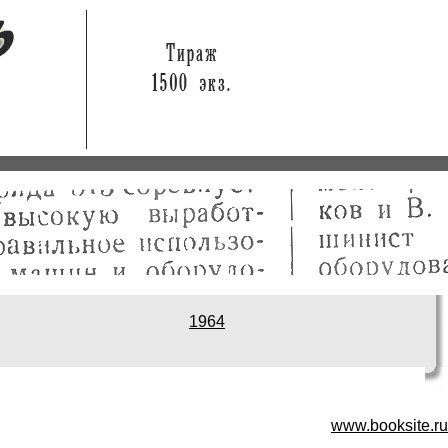
1
964
www.booksite.ru