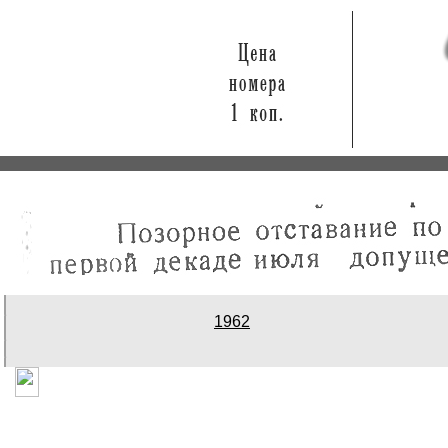
1
962