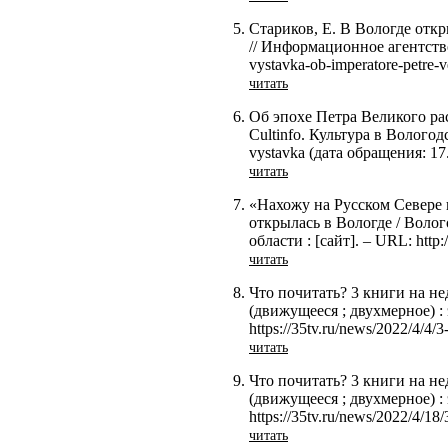
Стариков, Е. В Вологде отк
// Информационное агентство В
vystavka-ob-imperatore-petre-
читать
Об эпохе Петра Великого рас
Cultinfo. Культура в Вологодск
vystavka (дата обращения: 17
читать
«Нахожу на Русском Севере 
открылась в Вологде / Волог
области : [сайт]. – URL: http
читать
Что почитать? 3 книги на не
(движущееся ; двухмерное) :
https://35tv.ru/news/2022/4/4/
читать
Что почитать? 3 книги на не
(движущееся ; двухмерное) :
https://35tv.ru/news/2022/4/1
читать