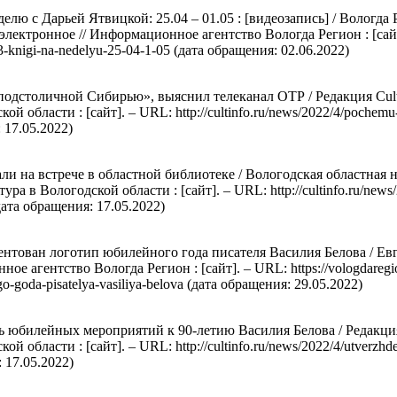
делю с Дарьей Ятвицкой: 25.04 – 01.05 : [видеозапись] / Вологда
 электронное // Информационное агентство Вологда Регион : [сай
5/3-knigi-na-nedelyu-25-04-1-05 (дата обращения: 02.06.2022)
одстоличной Сибирью», выяснил телеканал ОТР / Редакция Cultin
кой области : [сайт]. – URL: http://cultinfo.ru/news/2022/4/pochemu
 17.05.2022)
ли на встрече в областной библиотеке / Вологодская областная н
тура в Вологодской области : [сайт]. – URL: http://cultinfo.ru/news
 (дата обращения: 17.05.2022)
ентован логотип юбилейного года писателя Василия Белова / Евг
е агентство Вологда Регион : [сайт]. – URL: https://vologdaregio
go-goda-pisatelya-vasiliya-belova (дата обращения: 29.05.2022)
юбилейных мероприятий к 90-летию Василия Белова / Редакция C
ой области : [сайт]. – URL: http://cultinfo.ru/news/2022/4/utverzhd
: 17.05.2022)