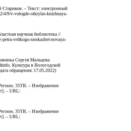
й Стариков. – Текст: электронный
/4/9/v-vologde-otkrylas-knizhnaya-
ластная научная библиотека //
e-petra-velikogo-rasskazhet-novaya-
дожника Сергея Мальцева
ltinfo. Культура в Вологодской
 (дата обращения: 17.05.2022)
 Регион. 35ТВ. – Изображение
т]. – URL:
 Регион. 35ТВ. – Изображение
т]. – URL: