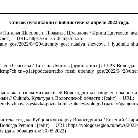
Список публикаций о библиотеке за апрель 2022 года.
ь: Наталья Швецова и Людмила Шувалова / Ирина Цветкова: [ауди
айт]. – URL: https://xn--35-dlcmp7ch.xn--
renniy_gost/2022/04/20/utrenniy_gost_natalya_shevcova_i_lyudmila_s
Елена Сергеева / Татьяна Ляпина: [аудиозапись] / ГТРК Вологда. 
dlcmp7ch.xn--p1ai/podcasts/radio_rossii_utrenniy_gost/2022/04/28/utr
ыставка познакомит жителей Вологодчины с творчеством поэта 
ый // Cultinfo. Культура в Вологодской области : [сайт]. – URL:
4/peredvizhnaya-vystavka-poznakomit-zhiteley-vologod (дата обращени
иотека создала Рубцовскую карту Вологодчины / Евгений Старик
гда Регион : [сайт]. – URL: https://vologdaregion.ru/news/2022/4/
ny (дата обращения: 30.05.2022)