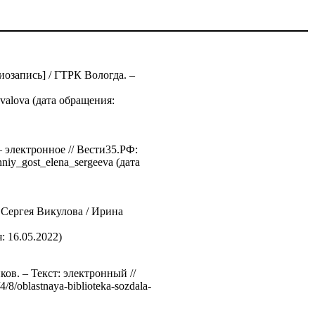
озапись] / ГТРК Вологда. –
huvalova (дата обращения:
– электронное // Вести35.РФ:
enniy_gost_elena_sergeeva (дата
Сергея Викулова / Ирина
я: 16.05.2022)
ов. – Текст: электронный //
8/oblastnaya-biblioteka-sozdala-