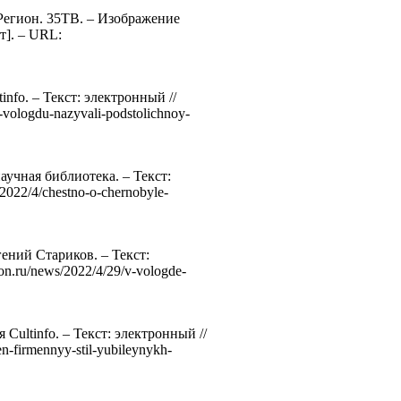
 Регион. 35ТВ. – Изображение
т]. – URL:
fo. – Текст: электронный //
-vologdu-nazyvali-podstolichnoy-
аучная библиотека. – Текст:
/2022/4/chestno-o-chernobyle-
ений Стариков. – Текст:
n.ru/news/2022/4/29/v-vologde-
ultinfo. – Текст: электронный //
en-firmennyy-stil-yubileynykh-