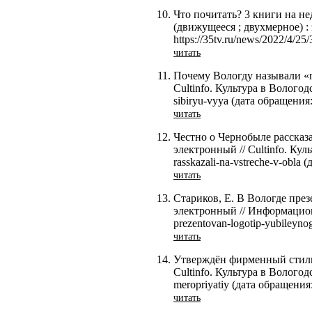
Что почитать? 3 книги на не
(движущееся ; двухмерное) :
https://35tv.ru/news/2022/4/2
читать
Почему Вологду называли «п
Cultinfo. Культура в Вологодс
sibiryu-vyya (дата обращения:
читать
Честно о Чернобыле рассказа
электронный // Cultinfo. Куль
rasskazali-na-vstreche-v-obla
читать
Стариков, Е. В Вологде през
электронный // Информационно
prezentovan-logotip-yubileyno
читать
Утверждён фирменный стиль 
Cultinfo. Культура в Вологодск
meropriyatiy (дата обращения
читать