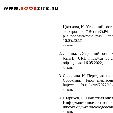
Цветкова, И. Утренний гост
электронное // Вести35.РФ: [с
p1ai/podcasts/radio_rossii_ut
16.05.2022)
читать
Ляпина, Т. Утренний гость: 
[сайт]. – URL: https://xn--35-
обращения: 16.05.2022)
читать
Сорокина, И. Передвижная в
Сорокина. – Текст: электронн
http://cultinfo.ru/news/2022/
читать
Стариков, Е. Областная библ
Информационное агентство Воло
rubcovskuyu-kartu-vologodchi
читать