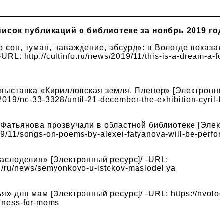
исок публикаций о библиотеке за ноябрь 2019 го
 сон, туман, наваждение, абсурд»: в Вологде показа
URL: http://cultinfo.ru/news/2019/11/this-is-a-dream-a-
 выставка «Кирилловская земля. Пленер» [Электронны
2019/no-33-3328/until-21-december-the-exhibition-cyril-
Фатьянова прозвучали в областной библиотеке [Элект
019/11/songs-on-poems-by-alexei-fatyanova-will-be-perfo
аслоделия» [Электронный ресурс]/ -URL:
u/ru/news/semyonkovo-u-istokov-maslodeliya
я» для мам [Электронный ресурс]/ -URL: https://nvolo
piness-for-moms