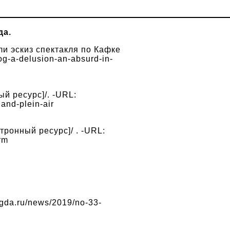
да.
ли эскиз спектакля по Кафке
fog-a-delusion-an-absurd-in-
й ресурс]/. -URL:
land-plein-air
ронный ресурс]/ . -URL:
rm
gda.ru/news/2019/no-33-