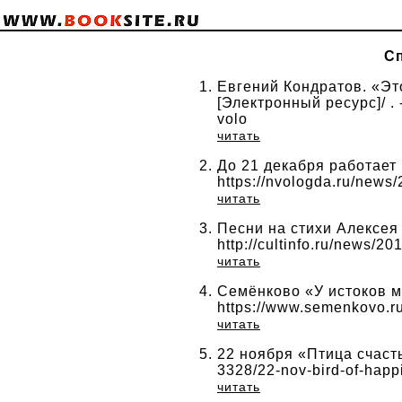
Сп
Евгений Кондратов. «Это
[Электронный ресурс]/ . -
volo
читать
До 21 декабря работает
https://nvologda.ru/news/
читать
Песни на стихи Алексея 
http://cultinfo.ru/news/2
читать
Семёнково «У истоков м
https://www.semenkovo.r
читать
22 ноября «Птица счасть
3328/22-nov-bird-of-hap
читать