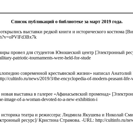
Список публикаций о библиотеке за март 2019 года.
открылись выставки редкой книги и исторического костюма [Ви
tch?v=oPVlFd3Bx7k
ниры провел для студентов Юношеский центр [Электронный ресу
military-patriotic-tournaments-were-held-for-stude
клопедию современной крестьянской жизни» написал Анатолий 
://cultinfo.ru/news/2019/3/the-encyclopedia-of-modern-peasant-life-
овая выставка в галерее «Афанасьевский променад» [Электрон
/the-image-of-a-woman-devoted-to-a-new-exhibition-i
 историка театра и режиссера: Людмила Якушева и Николай Сми
ронный ресурс]/ Кристина Страмова. -URL: http://cultinfo.ru/news