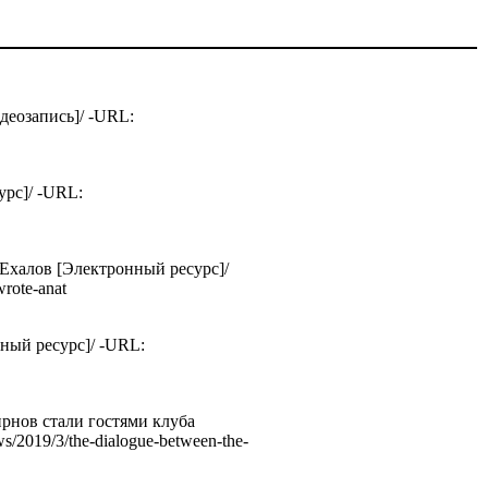
деозапись]/ -URL:
рс]/ -URL:
Ехалов [Электронный ресурс]/
wrote-anat
ный ресурс]/ -URL:
рнов стали гостями клуба
/2019/3/the-dialogue-between-the-