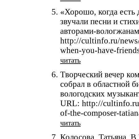
«Хорошо, когда есть 
звучали песни и стих
авторами-вологжанам
http://cultinfo.ru/new
when-you-have-friend
читать
Творческий вечер ко
собрал в областной б
вологодских музыкант
URL: http://cultinfo.r
of-the-composer-tatian
читать
Колосова, Татьяна. В