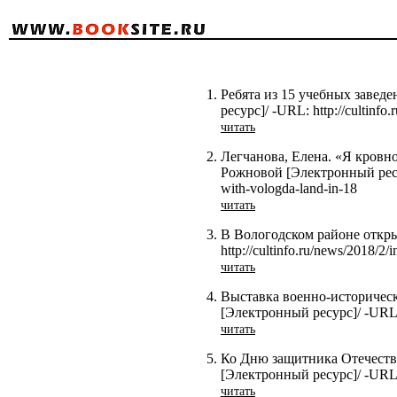
Ребята из 15 учебных завед
ресурс]/ -URL: http://cultinfo.
читать
Легчанова, Елена. «Я кровн
Рожновой [Электронный ресурс
with-vologda-land-in-18
читать
В Вологодском районе откры
http://cultinfo.ru/news/2018/2/i
читать
Выставка военно-историчес
[Электронный ресурс]/ -URL: h
читать
Ко Дню защитника Отечеств
[Электронный ресурс]/ -URL: ht
читать