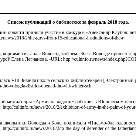
Список публикаций о библиотеке за февраль 2018 года.
ений области приняли участие в конкурсе «Александр Клубов: л
ru/news/2018/2/the-guys-from-15-educational-institutions-of-the-r
о, корнями связана с Вологодской землей»: в Вологде прошел тв
]/ Елена Легчанова. -URL: http://cultinfo.ru/news/index.php?COD
лась VIII Зимняя школа сельских библиотекарей [Электронный р
n-the-vologda-district-opened-the-viii-winter-sch
кой миниатюры «Армия на ладони» работает в Юношеском центр
ttp://cultinfo.ru/news/2018/2/exhibition-of-army-in-the-palm-of-you
а школьники Вологды и Колы подписали «Письмо-благодарност
tp://cultinfo.ru/news/2018/2/to-the-day-of-defender-of-the-fatherlan