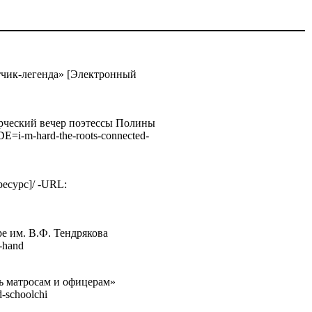
етчик-легенда» [Электронный
орческий вечер поэтессы Полины
E=i-m-hard-the-roots-connected-
есурс]/ -URL:
е им. В.Ф. Тендрякова
r-hand
ь матросам и офицерам»
d-schoolchi