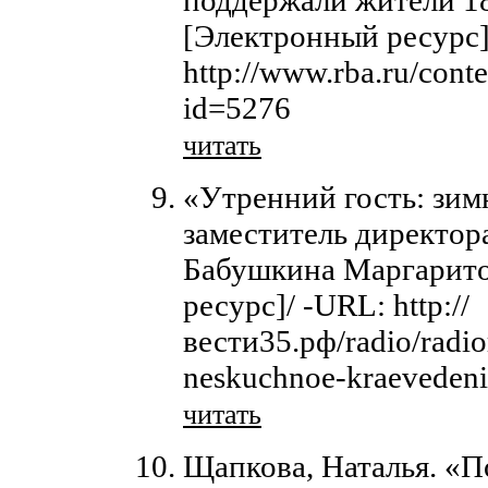
[Электронный ресурс]
http://www.rba.ru/cont
id=5276
читать
«Утренний гость: зим
заместитель директор
Бабушкина Маргарито
ресурс]/ -URL: http://
вести35.рф/radio/radior
neskuchnoe-kraeveden
читать
Щапкова, Наталья. «П