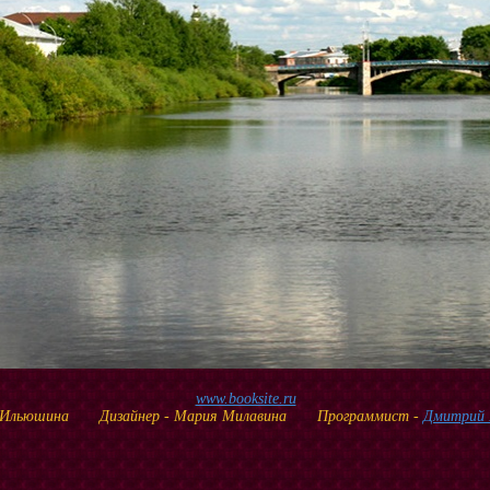
www.booksite.ru
М.Ильюшина Дизайнер - Мария Милавина Программист -
Дмитрий