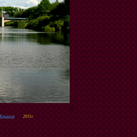
 Клышов
2011г.