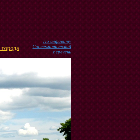
По алфавиту
Систематический
 города
перечень