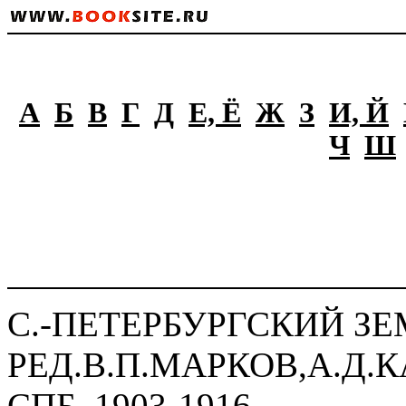
А
Б
В
Г
Д
Е, Ё
Ж
З
И, Й
Ч
Ш
С.-ПЕТЕРБУРГСКИЙ ЗЕ
РЕД.В.П.МАРКОВ,А.Д.К
СПБ.,1903-1916.