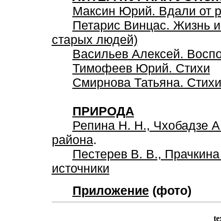
Максин Юрий. Вдали от р
Петарис Винцас. Жизнь и
старых людей)
Васильев Алексей. Воспо
Тимофеев Юрий. Стихи
Смирнова Татьяна. Стих
ПРИРОДА
Репина Н. Н., Чхобадзе А
района
.
Пестерев В. В., Прачкин
источники
Приложение
(фото)
te