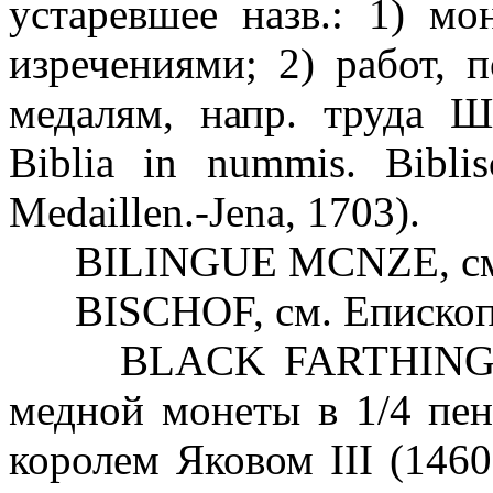
устаревшее назв.: 1) м
изречениями; 2) работ,
медалям, напр. труда Шл
Biblia in nummis. Bibl
Medaillen.-Jena, 1703).
BILINGUE MCNZE, см. 
BISCHOF, см. Епископ
BLACK FARTHING (англ
медной монеты в 1/4 пен
королем Яковом III (1460