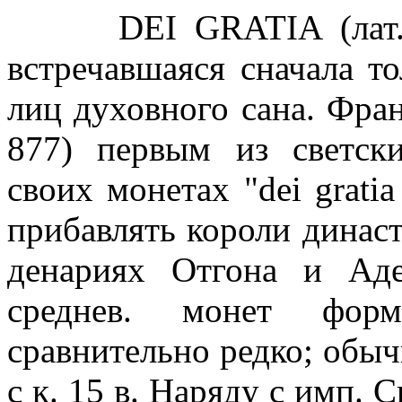
DEI GRATIA (лат.-Бо
встречавшаяся сначала то
лиц духовного сана. Фран
877) первым из светск
своих монетах "dei gratia
прибавлять короли динас
денариях Отгона и Аде
среднев. монет форм
сравнительно редко; обыч
с к. 15 в. Наряду с имп. 