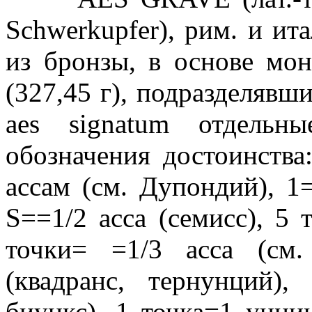
Schwerkupfer), рим. и ит
из бронзы, в основе мо
(327,45 г), подразделявш
aes signatum отдель
обозначения достоинства:
ассам (см. Дупондий), 1
S==1/2 acca (семисс), 5 
точки= =1/3 асса (см.
(квадранс, тернунций),
биункс), 1 точка=1 унции