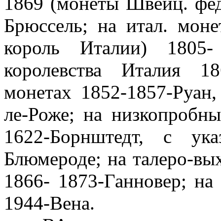
1869 (монеты Швейц. фед
Брюссель; на итал. моне
король Италии) 1805-
королевства Италия 18
монетах 1852-1857-Руан,
ле-Роже; на низкопробн
1622-Борнштедт, с ука
Блюмероде; на талеро-вых
1866- 1873-Ганновер; на
1944-Вена.