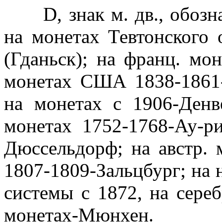
D, знак м. дв., обозна
на монетах Тевтонского 
(Гданьск); на франц. мо
монетах США 1838-1861
на монетах с 1906-Денв
монетах 1752-1768-Ау-ри
Дюссельдорф; на австр. 
1807-1809-Зальцбург; на 
системы с 1872, на сереб
монетах-Мюнхен.