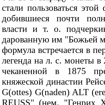
стали пользоваться этой
добившиеся почти полн
власти и т. о. подчерки
дарованную им "Божьей ми
формула встречается в пере
легенда на л. с. монеты в
чеканенной в 1875 пр
княжеской династии Рейсе,
G(ottes) G(naden) ALT (er
REUSS" (нем. "Генрих X