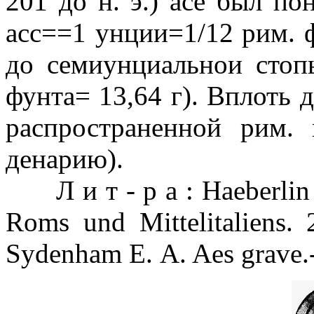
201 до н. э.) асе был п
асс==1 унции=1/12 рим. фу
до семиунциальнои стоп
фунта= 13,64 г). Вплоть до
распространенной рим.
денарию).
Л и т - р а : Haeberlin Е
Roms und Mittelitaliens. 
Sydenham Е. A. Aes grave.