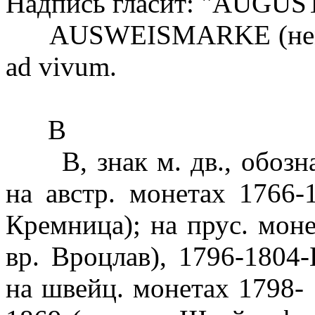
Надпись гласит: "AUGUS
AUSWEISMARKE (нем.), с
ad vivum.
В
В, знак м. дв., обозна
на австр. монетах 1766-
Кремница); на прус. моне
вр. Вроцлав), 1796-1804-
на швейц. монетах 1798- 