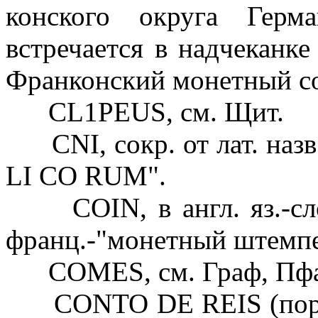
конского округа Герм
встречается в надчеканке
Франконский монетный с
CL1PEUS, см. Щит.
CNI, сокр. от лат. н
LI CO RUM".
COIN, в англ. яз.-слов
франц.-"монетный штемпе
COMES, см. Граф, Пфа
CONTO DE REIS (португ