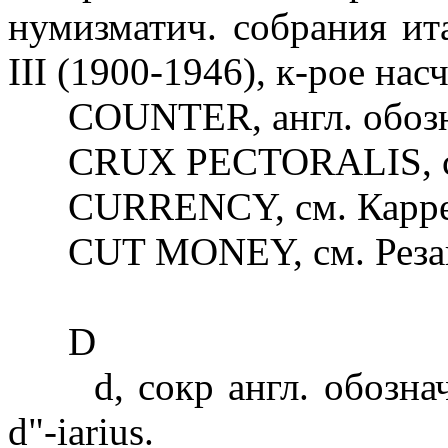
нумизматич. собрания ит
III (1900-1946), к-рое нас
COUNTER, англ. обознач
CRUX PECTORALIS, см.
CURRENCY, см. Карре
CUT MONEY, см. Резан
D
d, сокр англ. обозначе
d"-iarius.