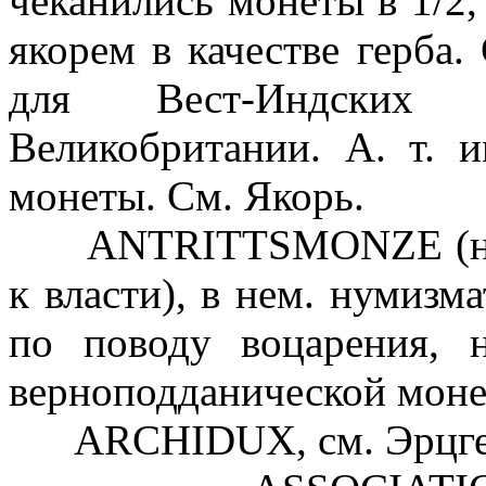
чеканились монеты в 1/2, 
якорем в качестве герба.
для Вест-Индских 
Великобритании. А. т. 
монеты. См. Якорь.
ANTRITTSMONZE (нем.-
к власти), в нем. нумизм
по поводу воцарения, 
верноподданической моне
ARCHIDUX, см. Эрцге