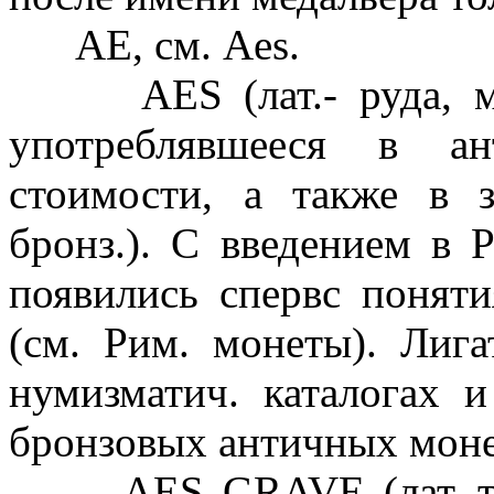
АЕ, см. Aes.
АЕS (лат.- руда, медн
употреблявшееся в а
стоимости, а также в 
бронз.). С введением в 
появились спервс понятия
(см. Рим. монеты). Лига
нумизматич. каталогах 
бронзовых античных моне
AES GRAVE (лат.-тяже